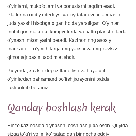
o’yinlarni, mukofotlarni va bonuslarni taqdim etadi.
Platforma oddiy interfeysi va foydalanuvchi tajribasini
juda yaxshi hisobga olgan holda yaratilgan. O’yinlar,
mobil qurilmalarda, kompyuterda va hatto planshetlarda
o’ynash imkoniyatini beradi. Kazinoninng asosiy
maqsadi — o’yinchilarga eng yaxshi va eng xavfsiz
qimor tajribasini taqdim etishdir.
Bu yerda, xavfsiz depozitlar qilish va hayajonli
o’yinlardan bahramand bo’lish jarayonini batafsil
tushuntirib beramiz.
Qanday boshlash kerak
Pinco kazinosida o’ynashni boshlash juda oson. Quyida
sizga to’g’ri yo’lni ko’rsatadigan bir necha oddiy