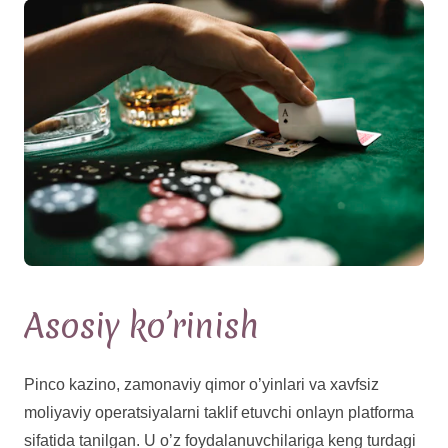
Asosiy ko’rinish
Pinco kazino, zamonaviy qimor o’yinlari va xavfsiz
moliyaviy operatsiyalarni taklif etuvchi onlayn platforma
sifatida tanilgan. U o’z foydalanuvchilariga keng turdagi