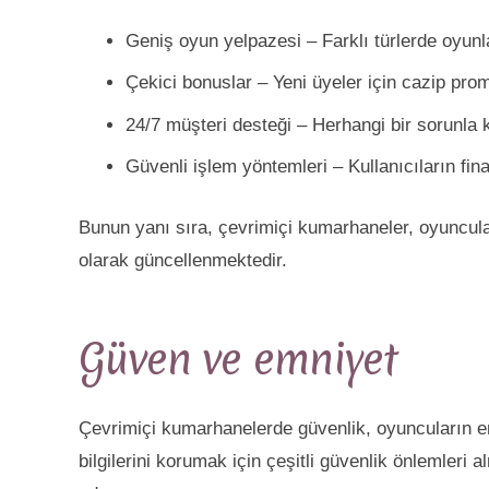
Geniş oyun yelpazesi – Farklı türlerde oyunla
Çekici bonuslar – Yeni üyeler için cazip prom
24/7 müşteri desteği – Herhangi bir sorunla 
Güvenli işlem yöntemleri – Kullanıcıların finan
Bunun yanı sıra, çevrimiçi kumarhaneler, oyuncular
olarak güncellenmektedir.
Güven ve emniyet
Çevrimiçi kumarhanelerde güvenlik, oyuncuların en
bilgilerini korumak için çeşitli güvenlik önlemleri a