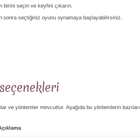
irini seçin ve keyfini çıkarın.
n sonra seçtiğiniz oyunu oynamaya başlayabilirsiniz.
 seçenekleri
mlar ve yöntemler mevcuttur. Aşağıda bu yöntemlerin bazıları 
Açıklama