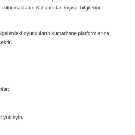
unmaktadır. Kullanıcılar, kişisel bilgilerini
 bölgelerdeki oyuncuların kumarhane platformlarına
ektir.
lar:
i yükleyin.