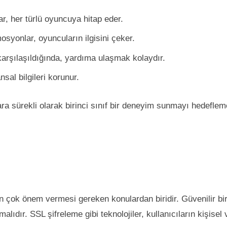
r, her türlü oyuncuya hitap eder.
osyonlar, oyuncuların ilgisini çeker.
karşılaşıldığında, yardıma ulaşmak kolaydır.
sal bilgileri korunur.
a sürekli olarak birinci sınıf bir deneyim sunmayı hedefleme
 çok önem vermesi gereken konulardan biridir. Güvenilir bir
lmalıdır. SSL şifreleme gibi teknolojiler, kullanıcıların kişise