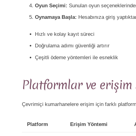
Oyun Seçimi:
Sunulan oyun seçeneklerinden b
Oynamaya Başla:
Hesabınıza giriş yaptıkta
Hızlı ve kolay kayıt süreci
Doğrulama adımı güvenliği artırır
Çeşitli ödeme yöntemleri ile esneklik
Platformlar ve erişim
Çevrimiçi kumarhanelere erişim için farklı platfor
Platform
Erişim Yöntemi