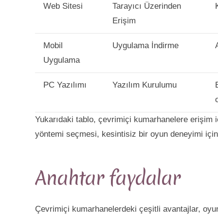
Web Sitesi
Tarayıcı Üzerinden
Erişim
Mobil
Uygulama İndirme
Uygulama
PC Yazılımı
Yazılım Kurulumu
Yukarıdaki tablo, çevrimiçi kumarhanelere erişim iç
yöntemi seçmesi, kesintisiz bir oyun deneyimi için
Anahtar faydalar
Çevrimiçi kumarhanelerdeki çeşitli avantajlar, oyun