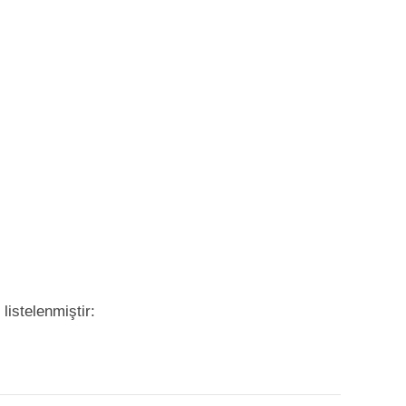
listelenmiştir: