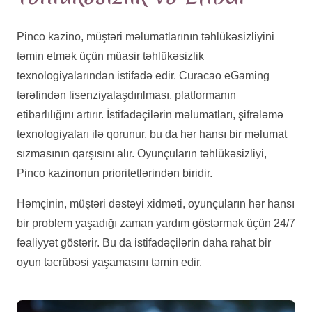
Pinco kazino, müştəri məlumatlarının təhlükəsizliyini
təmin etmək üçün müasir təhlükəsizlik
texnologiyalarından istifadə edir. Curacao eGaming
tərəfindən lisenziyalaşdırılması, platformanın
etibarlılığını artırır. İstifadəçilərin məlumatları, şifrələmə
texnologiyaları ilə qorunur, bu da hər hansı bir məlumat
sızmasının qarşısını alır. Oyunçuların təhlükəsizliyi,
Pinco kazinonun prioritetlərindən biridir.
Həmçinin, müştəri dəstəyi xidməti, oyunçuların hər hansı
bir problem yaşadığı zaman yardım göstərmək üçün 24/7
fəaliyyət göstərir. Bu da istifadəçilərin daha rahat bir
oyun təcrübəsi yaşamasını təmin edir.