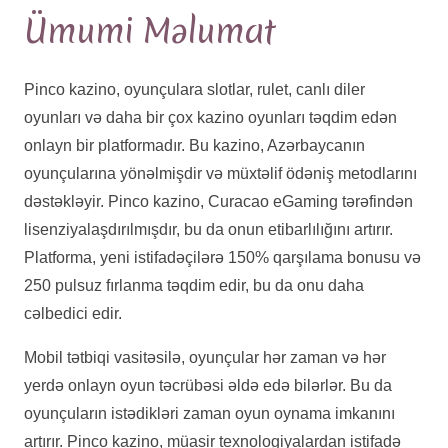
Ümumi Məlumat
Pinco kazino, oyunçulara slotlar, rulet, canlı diler
oyunları və daha bir çox kazino oyunları təqdim edən
onlayn bir platformadır. Bu kazino, Azərbaycanın
oyunçularına yönəlmişdir və müxtəlif ödəniş metodlarını
dəstəkləyir. Pinco kazino, Curacao eGaming tərəfindən
lisenziyalaşdırılmışdır, bu da onun etibarlılığını artırır.
Platforma, yeni istifadəçilərə 150% qarşılama bonusu və
250 pulsuz fırlanma təqdim edir, bu da onu daha
cəlbedici edir.
Mobil tətbiqi vasitəsilə, oyunçular hər zaman və hər
yerdə onlayn oyun təcrübəsi əldə edə bilərlər. Bu da
oyunçuların istədikləri zaman oyun oynama imkanını
artırır. Pinco kazino, müasir texnologiyalardan istifadə