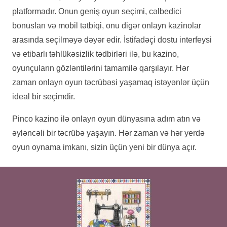
platformadır. Onun geniş oyun seçimi, cəlbedici
bonusları və mobil tətbiqi, onu digər onlayn kazinolar
arasında seçilməyə dəyər edir. İstifadəçi dostu interfeysi
və etibarlı təhlükəsizlik tədbirləri ilə, bu kazino,
oyunçuların gözləntilərini tamamilə qarşılayır. Hər
zaman onlayn oyun təcrübəsi yaşamaq istəyənlər üçün
ideal bir seçimdir.
Pinco kazino ilə onlayn oyun dünyasına adım atın və
əyləncəli bir təcrübə yaşayın. Hər zaman və hər yerdə
oyun oynama imkanı, sizin üçün yeni bir dünya açır.