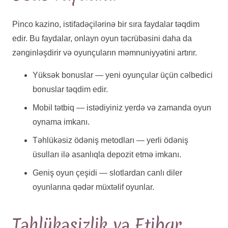
Pinco kazino, istifadəçilərinə bir sıra faydalar təqdim
edir. Bu faydalar, onlayn oyun təcrübəsini daha da
zənginləşdirir və oyunçuların məmnuniyyətini artırır.
Yüksək bonuslar — yeni oyunçular üçün cəlbedici
bonuslar təqdim edir.
Mobil tətbiq — istədiyiniz yerdə və zamanda oyun
oynama imkanı.
Təhlükəsiz ödəniş metodları — yerli ödəniş
üsulları ilə asanlıqla depozit etmə imkanı.
Geniş oyun çeşidi — slotlardan canlı diler
oyunlarına qədər müxtəlif oyunlar.
Təhlükəsizlik və Etibar