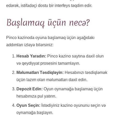
edərək, istifadəçi dostu bir interfeys təqdim edir.
Başlamaq üçün necə?
Pinco kazinoda oyuna başlamaq üçün aşağıdakı
addımları izləyə bilərsiniz:
Hesab Yaradın:
Pinco kazino saytına daxil olun
və qeydiyyat prosesini tamamlayın.
Məlumatları Təsdiqləyin:
Hesabınızı təsdiqləmək
üçün lazım olan məlumatları daxil edin.
Depozit Edin:
Oyun oynamağa başlamaq üçün
hesabınıza pul yatırın.
Oyun Seçin:
İstədiyiniz kazino oyununu seçin və
oynamağa başlayın.