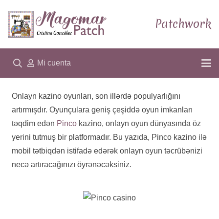
Patchwork
Mi cuenta
Onlayn kazino oyunları, son illərdə populyarlığını
artırmışdır. Oyunçulara geniş çeşiddə oyun imkanları
təqdim edən
Pinco
kazino, onlayn oyun dünyasında öz
yerini tutmuş bir platformadır. Bu yazıda, Pinco kazino ilə
mobil tətbiqdən istifadə edərək onlayn oyun təcrübənizi
necə artıracağınızı öyrənəcəksiniz.