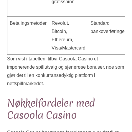
gratisspinn
Betalingsmetoder
Revolut,
Standard
Bitcoin,
bankoverføringer
Ethereum,
Visa/Mastercard
Som vist i tabellen, tilbyr Casoola Casino et
imponerende spillutvalg og sjenerøse bonuser, noe som
gjør det til en konkurransedyktig plattform i
nettspillmarkedet.
Nøkkelfordeler med
Casoola Casino