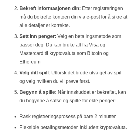
Bekreft informasjonen din:
Etter registreringen
må du bekrefte kontoen din via e-post for å sikre at
alle detaljer er korrekte.
Sett inn penger:
Velg en betalingsmetode som
passer deg. Du kan bruke alt fra Visa og
Mastercard til kryptovaluta som Bitcoin og
Ethereum.
Velg ditt spill:
Utforsk det brede utvalget av spill
og velg hvilken du vil prøve først.
Begynn å spille:
Når innskuddet er bekreftet, kan
du begynne å satse og spille for ekte penger!
Rask registreringsprosess på bare 2 minutter.
Fleksible betalingsmetoder, inkludert kryptovaluta.