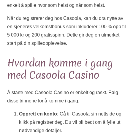
enkelt å spille hvor som helst og når som helst.
Når du registrerer deg hos Casoola, kan du dra nytte av
en sjenerøs velkomstbonus som inkluderer 100 % opp til
5 000 kr og 200 gratisspinn. Dette gir deg en utmerket
start på din spilleopplevelse.
Hvordan komme i gang
med Casoola Casino
Å starte med Casoola Casino er enkelt og raskt. Følg
disse trinnene for å komme i gang:
Opprett en konto:
Gå til Casoola sin nettside og
klikk på registrer deg. Du vil bli bedt om å fylle ut
nødvendige detaljer.