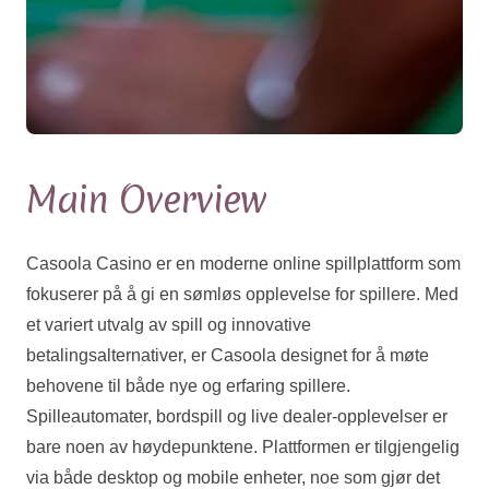
Main Overview
Casoola Casino er en moderne online spillplattform som
fokuserer på å gi en sømløs opplevelse for spillere. Med
et variert utvalg av spill og innovative
betalingsalternativer, er Casoola designet for å møte
behovene til både nye og erfaring spillere.
Spilleautomater, bordspill og live dealer-opplevelser er
bare noen av høydepunktene. Plattformen er tilgjengelig
via både desktop og mobile enheter, noe som gjør det