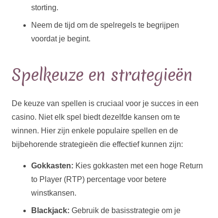
storting.
Neem de tijd om de spelregels te begrijpen
voordat je begint.
Spelkeuze en strategieën
De keuze van spellen is cruciaal voor je succes in een
casino. Niet elk spel biedt dezelfde kansen om te
winnen. Hier zijn enkele populaire spellen en de
bijbehorende strategieën die effectief kunnen zijn:
Gokkasten:
Kies gokkasten met een hoge Return
to Player (RTP) percentage voor betere
winstkansen.
Blackjack:
Gebruik de basisstrategie om je