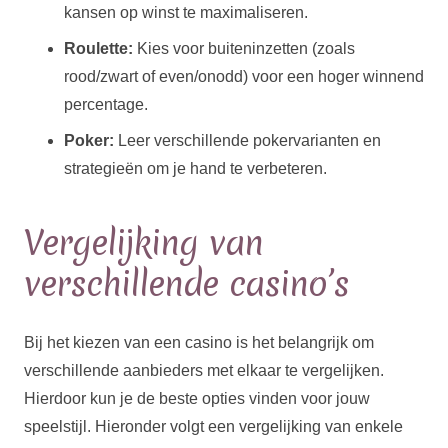
kansen op winst te maximaliseren.
Roulette:
Kies voor buiteninzetten (zoals
rood/zwart of even/onodd) voor een hoger winnend
percentage.
Poker:
Leer verschillende pokervarianten en
strategieën om je hand te verbeteren.
Vergelijking van
verschillende casino’s
Bij het kiezen van een casino is het belangrijk om
verschillende aanbieders met elkaar te vergelijken.
Hierdoor kun je de beste opties vinden voor jouw
speelstijl. Hieronder volgt een vergelijking van enkele