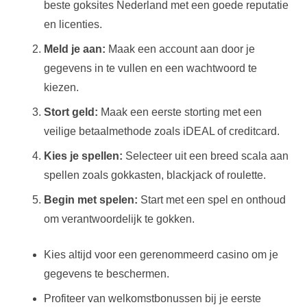
beste goksites Nederland met een goede reputatie
en licenties.
Meld je aan:
Maak een account aan door je
gegevens in te vullen en een wachtwoord te
kiezen.
Stort geld:
Maak een eerste storting met een
veilige betaalmethode zoals iDEAL of creditcard.
Kies je spellen:
Selecteer uit een breed scala aan
spellen zoals gokkasten, blackjack of roulette.
Begin met spelen:
Start met een spel en onthoud
om verantwoordelijk te gokken.
Kies altijd voor een gerenommeerd casino om je
gegevens te beschermen.
Profiteer van welkomstbonussen bij je eerste