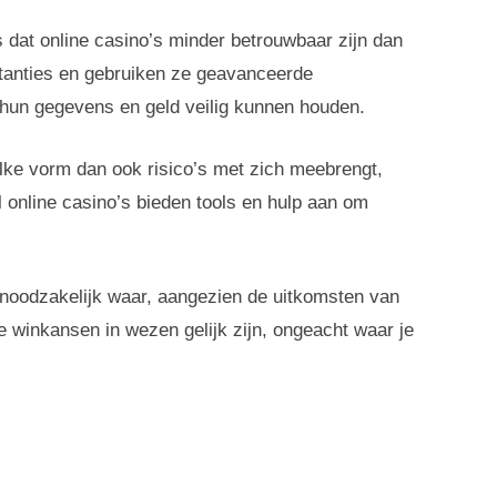
 dat online casino’s minder betrouwbaar zijn dan
stanties en gebruiken ze geavanceerde
s hun gegevens en geld veilig kunnen houden.
lke vorm dan ook risico’s met zich meebrengt,
 online casino’s bieden tools en hulp aan om
t noodzakelijk waar, aangezien de uitkomsten van
e winkansen in wezen gelijk zijn, ongeacht waar je