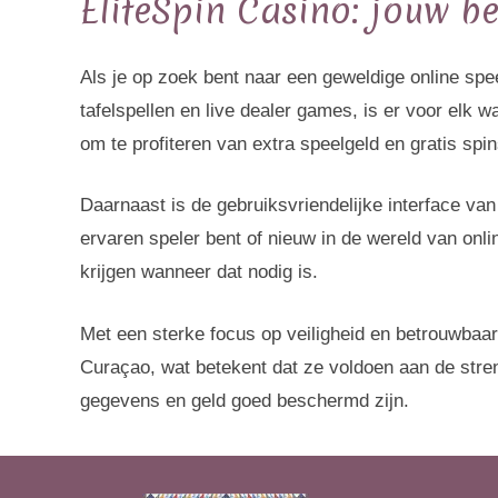
EliteSpin Casino: jouw b
Als je op zoek bent naar een geweldige online spe
tafelspellen en live dealer games, is er voor el
om te profiteren van extra speelgeld en gratis spi
Daarnaast is de gebruiksvriendelijke interface va
ervaren speler bent of nieuw in de wereld van onlin
krijgen wanneer dat nodig is.
Met een sterke focus op veiligheid en betrouwbaarhe
Curaçao, wat betekent dat ze voldoen aan de stren
gegevens en geld goed beschermd zijn.