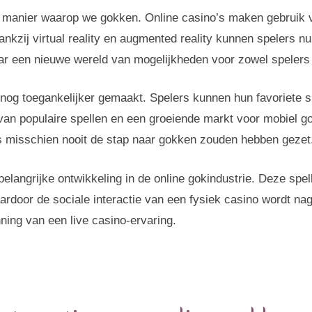
 manier waarop we gokken. Online casino’s maken gebruik 
ankzij virtual reality en augmented reality kunnen spelers n
ar een nieuwe wereld van mogelijkheden voor zowel spelers 
nog toegankelijker gemaakt. Spelers kunnen hun favoriete sp
ie van populaire spellen en een groeiende markt voor mobiel
s misschien nooit de stap naar gokken zouden hebben gezet
belangrijke ontwikkeling in de online gokindustrie. Deze spel
ardoor de sociale interactie van een fysiek casino wordt na
ing van een live casino-ervaring.