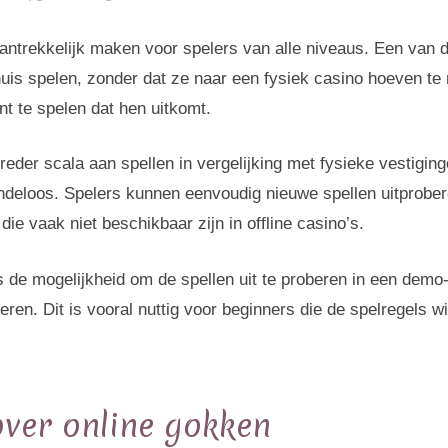
antrekkelijk maken voor spelers van alle niveaus. Een van d
uis spelen, zonder dat ze naar een fysiek casino hoeven te 
t te spelen dat hen uitkomt.
eder scala aan spellen in vergelijking met fysieke vestiging
 eindeloos. Spelers kunnen eenvoudig nieuwe spellen uitprob
e vaak niet beschikbaar zijn in offline casino’s.
s de mogelijkheid om de spellen uit te proberen in een demo-
ren. Dit is vooral nuttig voor beginners die de spelregels wi
over online gokken