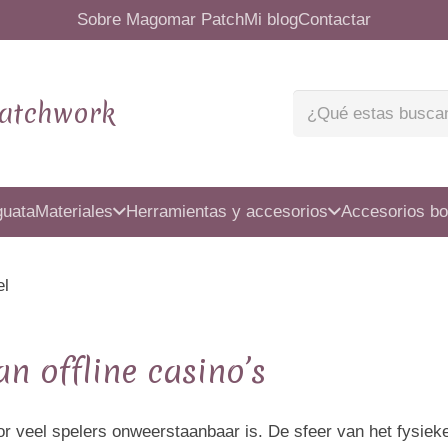
Sobre Magomar Patch
Mi blog
Contactar
atchwork
guata
Materiales
Herramientas y accesorios
Accesorios bo
el
n offline casino’s
or veel spelers onweerstaanbaar is. De sfeer van het fysieke 