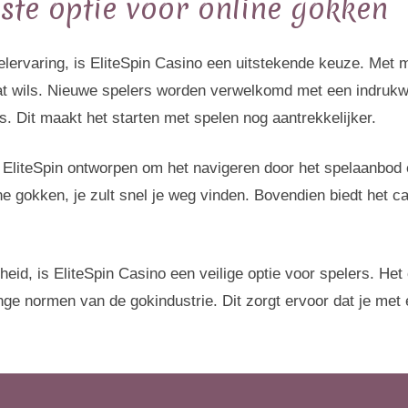
este optie voor online gokken
elervaring, is EliteSpin Casino een uitstekende keuze. Met 
k wat wils. Nieuwe spelers worden verwelkomd met een indru
ns. Dit maakt het starten met spelen nog aantrekkelijker.
n EliteSpin ontworpen om het navigeren door het spelaanbod 
e gokken, je zult snel je weg vinden. Bovendien biedt het cas
id, is EliteSpin Casino een veilige optie voor spelers. Het 
ge normen van de gokindustrie. Dit zorgt ervoor dat je met 