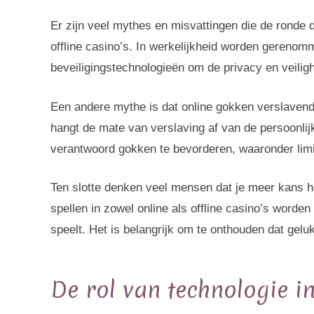
Er zijn veel mythes en misvattingen die de ronde 
offline casino’s. In werkelijkheid worden gerenom
beveiligingstechnologieën om de privacy en veilig
Een andere mythe is dat online gokken verslavend
hangt de mate van verslaving af van de persoonlij
verantwoord gokken te bevorderen, waaronder limie
Ten slotte denken veel mensen dat je meer kans he
spellen in zowel online als offline casino’s word
speelt. Het is belangrijk om te onthouden dat geluk 
De rol van technologie i