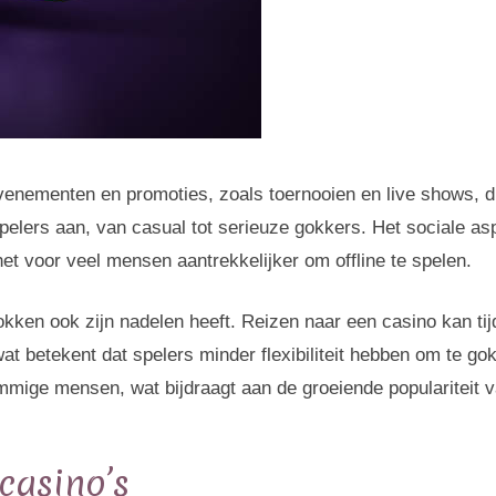
evenementen en promoties, zoals toernooien en live shows, d
elers aan, van casual tot serieuze gokkers. Het sociale a
 voor veel mensen aantrekkelijker om offline te spelen.
gokken ook zijn nadelen heeft. Reizen naar een casino kan tij
wat betekent dat spelers minder flexibiliteit hebben om te g
mmige mensen, wat bijdraagt aan de groeiende populariteit v
casino’s