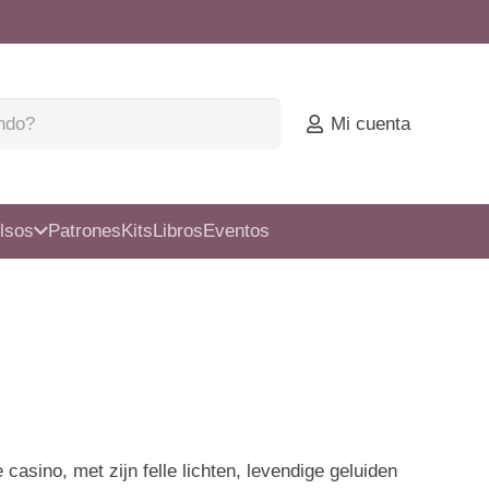
Mi cuenta
lsos
Patrones
Kits
Libros
Eventos
casino, met zijn felle lichten, levendige geluiden