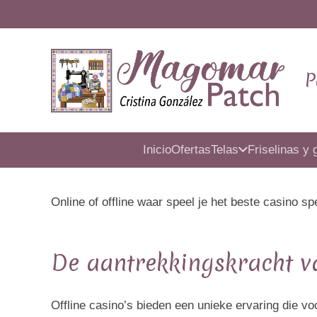
P
Inicio
Ofertas
Telas
Friselinas y 
Online of offline waar speel je het beste casino sp
De aantrekkingskracht va
Offline casino’s bieden een unieke ervaring die vo