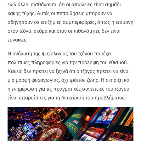
ενώ άλλοι αισθάνονται ότι οι απώλειες είναι σημάδι
κακής τύχης. Αυτές οι πεποιθήσεις μπορούν να
οδηγήσουν σε επιζήμιες συμπεριφορές, όπως η επιμονή
στον τζόγο, ακόμα και όταν οι πιθανότητες δεν είναι
ευνοϊκές.
Η ανάλυση της ψυχολογίας του τζόγου παρέχει
πολύτιμες πληροφορίες για την πρόληψη του εθισμού.
Κανείς δεν πρέπει να ξεχνά ότι ο τζόγος πρέπει να είναι
μια μορφή ψυχαγωγίας, όχι τρόπος ζωής. Η στήριξη και
η ενημέρωση για τις πραγματικές συνέπειες του τζόγου
είναι απαραίτητες για τη διαχείριση του προβλήματος.