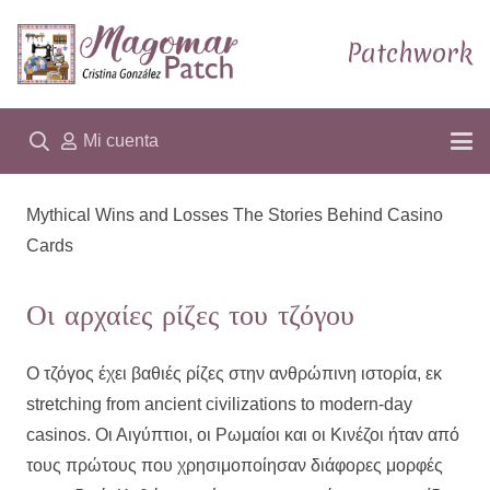
Patchwork
Mi cuenta
Mythical Wins and Losses The Stories Behind Casino
Cards
Οι αρχαίες ρίζες του τζόγου
Ο τζόγος έχει βαθιές ρίζες στην ανθρώπινη ιστορία, εκ
stretching from ancient civilizations to modern-day
casinos. Οι Αιγύπτιοι, οι Ρωμαίοι και οι Κινέζοι ήταν από
τους πρώτους που χρησιμοποίησαν διάφορες μορφές