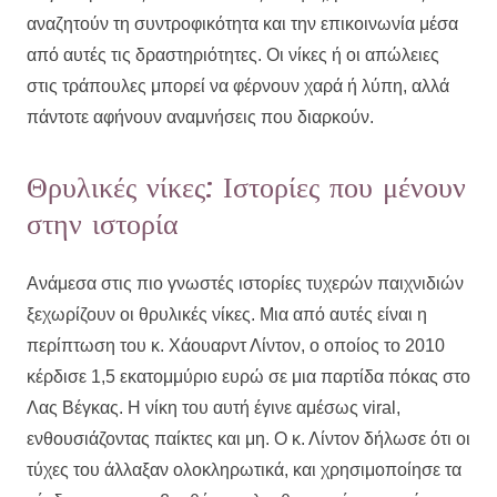
αναζητούν τη συντροφικότητα και την επικοινωνία μέσα
από αυτές τις δραστηριότητες. Οι νίκες ή οι απώλειες
στις τράπουλες μπορεί να φέρνουν χαρά ή λύπη, αλλά
πάντοτε αφήνουν αναμνήσεις που διαρκούν.
Θρυλικές νίκες: Ιστορίες που μένουν
στην ιστορία
Ανάμεσα στις πιο γνωστές ιστορίες τυχερών παιχνιδιών
ξεχωρίζουν οι θρυλικές νίκες. Μια από αυτές είναι η
περίπτωση του κ. Χάουαρντ Λίντον, ο οποίος το 2010
κέρδισε 1,5 εκατομμύριο ευρώ σε μια παρτίδα πόκας στο
Λας Βέγκας. Η νίκη του αυτή έγινε αμέσως viral,
ενθουσιάζοντας παίκτες και μη. Ο κ. Λίντον δήλωσε ότι οι
τύχες του άλλαξαν ολοκληρωτικά, και χρησιμοποίησε τα