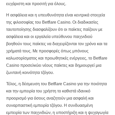
ευχάριστη και προσιτή για όλους.
Η ασφάλεια και η υπευθυνότητα είναι κεντρικά στοιχεία
της φιλοσοφίας του Betflare Casino. Οι διαδικασίες
ταυτοποίησης διασφαλίζουν ότι οι παίκτες παίζουν με
ασφάλεια και οι εργαλεία υπεύθυνου παιχνιδιού
βοηθούν τους παίκτες να διαχειρίζονται τον χρόνο και τα
χρήματά τους. Με προσφορές όπως μπόνους
καλωσορίσματος και προωθητικές ενέργειες, το Betflare
Casino προσελκύει νέους παίκτες και δημιουργεί μια
ζωντανή κοινότητα τζόγου.
Τέλος, η δέσμευση του Betflare Casino για την ποιότητα
και την εμπειρία του χρήστη το καθιστά ιδανικό
προορισμό για όσους αναζητούν μια ασφαλή και
συναρπαστική εμπειρία τζόγου. Η συνδυασμένη
εμπειρία των παιχνιδιών, η υποστήριξη και η ψυχαγωγία