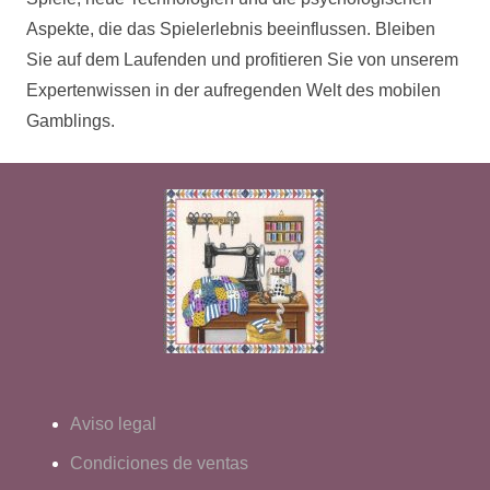
Aspekte, die das Spielerlebnis beeinflussen. Bleiben
Sie auf dem Laufenden und profitieren Sie von unserem
Expertenwissen in der aufregenden Welt des mobilen
Gamblings.
Aviso legal
Condiciones de ventas