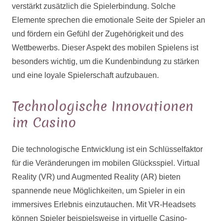
verstärkt zusätzlich die Spielerbindung. Solche
Elemente sprechen die emotionale Seite der Spieler an
und fördern ein Gefühl der Zugehörigkeit und des
Wettbewerbs. Dieser Aspekt des mobilen Spielens ist
besonders wichtig, um die Kundenbindung zu stärken
und eine loyale Spielerschaft aufzubauen.
Technologische Innovationen
im Casino
Die technologische Entwicklung ist ein Schlüsselfaktor
für die Veränderungen im mobilen Glücksspiel. Virtual
Reality (VR) und Augmented Reality (AR) bieten
spannende neue Möglichkeiten, um Spieler in ein
immersives Erlebnis einzutauchen. Mit VR-Headsets
können Spieler beispielsweise in virtuelle Casino-