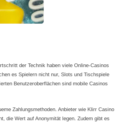
ortschritt der Technik haben viele Online-Casinos
hen es Spielern nicht nur, Slots und Tischspiele
mierten Benutzeroberflächen sind mobile Casinos
equeme Zahlungsmethoden. Anbieter wie Klirr Casino
ht, die Wert auf Anonymität legen. Zudem gibt es