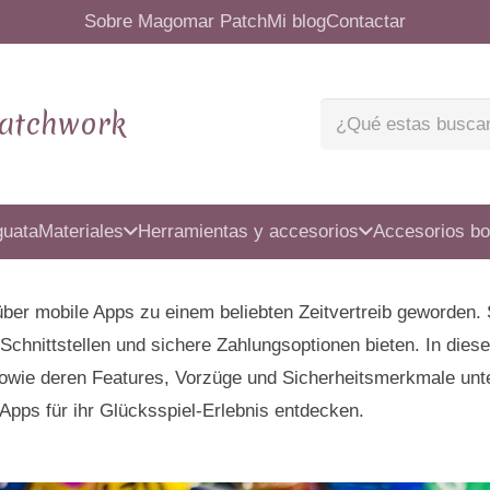
Sobre Magomar Patch
Mi blog
Contactar
atchwork
guata
Materiales
Herramientas y accesorios
Accesorios bo
l über mobile Apps zu einem beliebten Zeitvertreib geworden
 Schnittstellen und sichere Zahlungsoptionen bieten. In dies
sowie deren Features, Vorzüge und Sicherheitsmerkmale unt
 Apps für ihr Glücksspiel-Erlebnis entdecken.