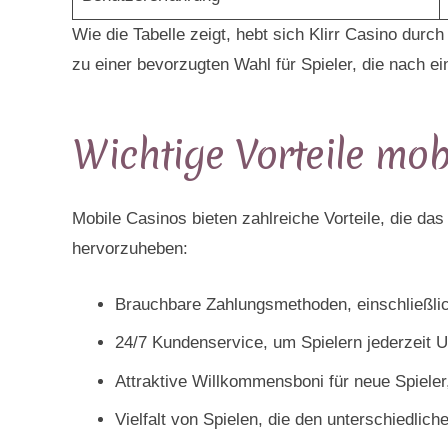
Wie die Tabelle zeigt, hebt sich Klirr Casino du
zu einer bevorzugten Wahl für Spieler, die nach 
Wichtige Vorteile mob
Mobile Casinos bieten zahlreiche Vorteile, die das
hervorzuheben:
Brauchbare Zahlungsmethoden, einschließlich
24/7 Kundenservice, um Spielern jederzeit U
Attraktive Willkommensboni für neue Spieler,
Vielfalt von Spielen, die den unterschiedlich