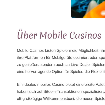
Über Mobile Casinos
Mobile Casinos bieten Spielern die Möglichkeit, ihr
ihre Plattformen für Mobilgeräte optimiert oder s
zu genießen, sondern auch an Live-Dealer-Spielen
eine hervorragende Option für Spieler, die Flexibil
Ein ideales mobiles Casino bietet eine breite Pal
haben sich auf Bitcoin-Transaktionen spezialisier
oft großzügige Willkommensboni, die neuen Spiele