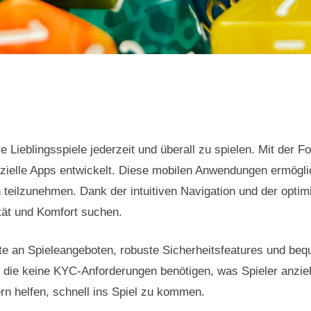
e Lieblingsspiele jederzeit und überall zu spielen. Mit der F
pezielle Apps entwickelt. Diese mobilen Anwendungen ermöglic
 teilzunehmen. Dank der intuitiven Navigation und der opti
ität und Komfort suchen.
ette an Spieleangeboten, robuste Sicherheitsfeatures und b
t, die keine KYC-Anforderungen benötigen, was Spieler anzie
rn helfen, schnell ins Spiel zu kommen.