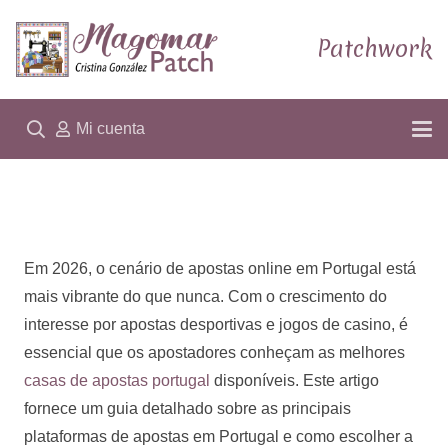
Patchwork
Mi cuenta
Em 2026, o cenário de apostas online em Portugal está
mais vibrante do que nunca. Com o crescimento do
interesse por apostas desportivas e jogos de casino, é
essencial que os apostadores conheçam as melhores
casas de apostas portugal
disponíveis. Este artigo
fornece um guia detalhado sobre as principais
plataformas de apostas em Portugal e como escolher a