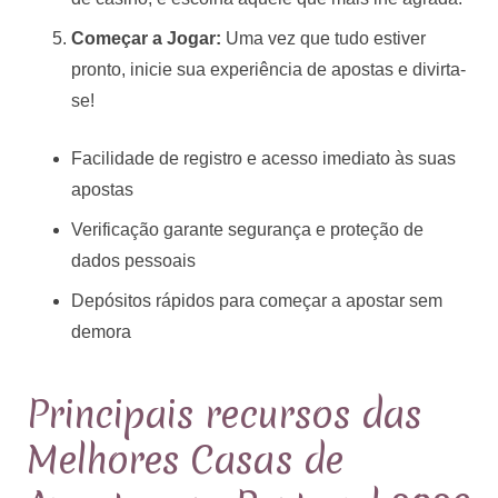
Começar a Jogar:
Uma vez que tudo estiver
pronto, inicie sua experiência de apostas e divirta-
se!
Facilidade de registro e acesso imediato às suas
apostas
Verificação garante segurança e proteção de
dados pessoais
Depósitos rápidos para começar a apostar sem
demora
Principais recursos das
Melhores Casas de