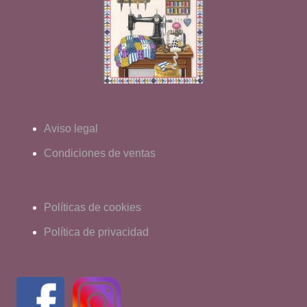
Aviso legal
Condiciones de ventas
Políticas de cookies
Política de privacidad