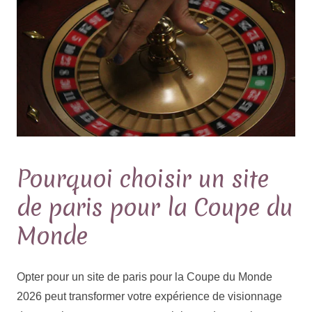
Pourquoi choisir un site
de paris pour la Coupe du
Monde
Opter pour un site de paris pour la Coupe du Monde
2026 peut transformer votre expérience de visionnage