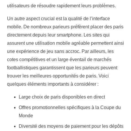
utilisateurs de résoudre rapidement leurs problèmes.
Un autre aspect crucial est la qualité de l’interface
mobile. De nombreux parieurs préfèrent placer des paris
directement depuis leur smartphone. Les sites qui
assurent une utilisation mobile agréable permettent ainsi
une expérience de jeu sans accroc. Par ailleurs, les
cotes compétitives et un large éventail de marchés
footballistiques garantissent que les parieurs peuvent
trouver les meilleures opportunités de paris. Voici
quelques éléments importants à considérer :
Large choix de paris disponibles en direct
Offres promotionnelles spécifiques à la Coupe du
Monde
Diversité des moyens de paiement pour les dépôts