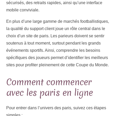
sécurisés, des retraits rapides, ainsi qu’une interface
mobile conviviale.
En plus d’une large gamme de marchés footballistiques,
la qualité du support client joue un rôle central dans le
choix d’un site de paris. Les parieurs doivent se sentir
soutenus à tout moment, surtout pendant les grands
événements sportifs. Ainsi, comprendre les besoins
spécifiques des joueurs permet d’identifier les meilleurs
sites pour profiter pleinement de cette Coupe du Monde.
Comment commencer
avec les paris en ligne
Pour entrer dans l’univers des paris, suivez ces étapes
simples :