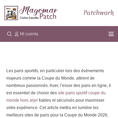
Patchwork
Mi cuenta
Les paris sportifs, en particulier lors des événements
majeurs comme la Coupe du Monde, attirent de
nombreux passionnés. Avec l’essor des paris en ligne, il
est essentiel de choisir des
site paris sportif coupe du
monde hors arjel
fiables et sécurisés pour maximiser
votre expérience. Cet article mettra en lumière les
meilleurs sites de paris pour la Coupe du Monde 2026,