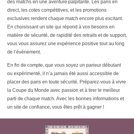
des matchs en une aventure palpitante. Les paris en
direct, les cotes compétitives, et les promotions
exclusives rendent chaque match encore plus excitant.
En choisissant un site qui répond à vos besoins en
matière de sécurité, de rapidité des retraits et de support,
vous vous assurez une expérience positive tout au long
de l’événement.
En fin de compte, que vous soyez un parieur débutant
ou expérimenté, il n’a jamais été aussi accessible de
placer des paris en toute sécurité. Préparez-vous à vivre
la Coupe du Monde avec passion et à tirer le meilleur
parti de chaque match. Avec les bonnes informations et
un site de confiance, vous êtes prêt à gagner !