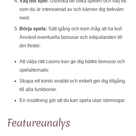
Välj ditt spel:
Utforska de olika spelen och välj ett
som du är intresserad av och känner dig bekväm
med.
Börja spela:
Sätt igång och kom ihåg att ha kul!
Använd eventuella bonusar och erbjudanden till
din fördel.
Att välja rätt casino kan ge dig bättre bonusar och
spelalternativ.
Skapa ett konto snabbt och enkelt ger dig tillgång
till alla funktioner.
En insättning gör att du kan spela utan störningar.
Featureanalys