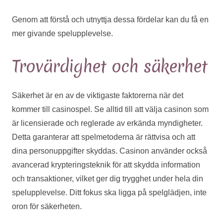
Genom att förstå och utnyttja dessa fördelar kan du få en
mer givande spelupplevelse.
Trovärdighet och säkerhet
Säkerhet är en av de viktigaste faktorerna när det
kommer till casinospel. Se alltid till att välja casinon som
är licensierade och reglerade av erkända myndigheter.
Detta garanterar att spelmetoderna är rättvisa och att
dina personuppgifter skyddas. Casinon använder också
avancerad krypteringsteknik för att skydda information
och transaktioner, vilket ger dig trygghet under hela din
spelupplevelse. Ditt fokus ska ligga på spelglädjen, inte
oron för säkerheten.