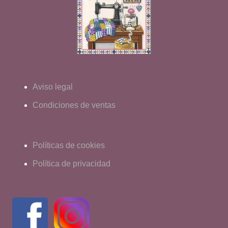
Aviso legal
Condiciones de ventas
Políticas de cookies
Política de privacidad