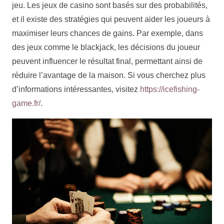
jeu. Les jeux de casino sont basés sur des probabilités,
et il existe des stratégies qui peuvent aider les joueurs à
maximiser leurs chances de gains. Par exemple, dans
des jeux comme le blackjack, les décisions du joueur
peuvent influencer le résultat final, permettant ainsi de
réduire l’avantage de la maison. Si vous cherchez plus
d’informations intéressantes, visitez
https://icefishing-
game.fr/
.