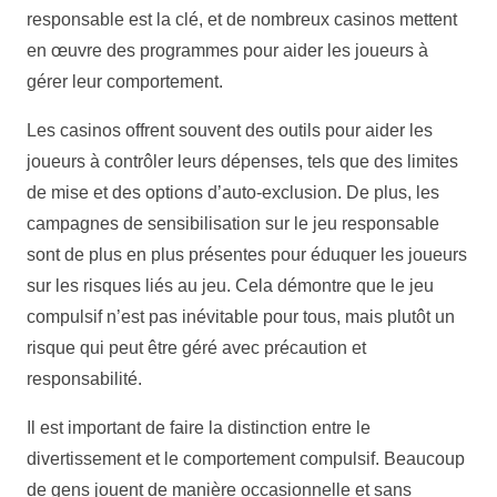
responsable est la clé, et de nombreux casinos mettent
en œuvre des programmes pour aider les joueurs à
gérer leur comportement.
Les casinos offrent souvent des outils pour aider les
joueurs à contrôler leurs dépenses, tels que des limites
de mise et des options d’auto-exclusion. De plus, les
campagnes de sensibilisation sur le jeu responsable
sont de plus en plus présentes pour éduquer les joueurs
sur les risques liés au jeu. Cela démontre que le jeu
compulsif n’est pas inévitable pour tous, mais plutôt un
risque qui peut être géré avec précaution et
responsabilité.
Il est important de faire la distinction entre le
divertissement et le comportement compulsif. Beaucoup
de gens jouent de manière occasionnelle et sans