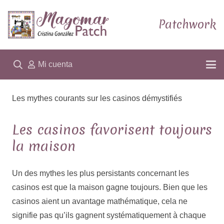
Patchwork
Mi cuenta
Les mythes courants sur les casinos démystifiés
Les casinos favorisent toujours
la maison
Un des mythes les plus persistants concernant les
casinos est que la maison gagne toujours. Bien que les
casinos aient un avantage mathématique, cela ne
signifie pas qu’ils gagnent systématiquement à chaque