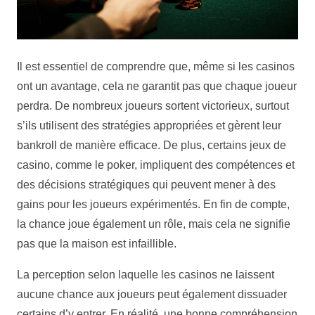
Il est essentiel de comprendre que, même si les casinos
ont un avantage, cela ne garantit pas que chaque joueur
perdra. De nombreux joueurs sortent victorieux, surtout
s’ils utilisent des stratégies appropriées et gèrent leur
bankroll de manière efficace. De plus, certains jeux de
casino, comme le poker, impliquent des compétences et
des décisions stratégiques qui peuvent mener à des
gains pour les joueurs expérimentés. En fin de compte,
la chance joue également un rôle, mais cela ne signifie
pas que la maison est infaillible.
La perception selon laquelle les casinos ne laissent
aucune chance aux joueurs peut également dissuader
certains d’y entrer. En réalité, une bonne compréhension