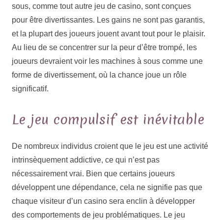
sous, comme tout autre jeu de casino, sont conçues
pour être divertissantes. Les gains ne sont pas garantis,
et la plupart des joueurs jouent avant tout pour le plaisir.
Au lieu de se concentrer sur la peur d’être trompé, les
joueurs devraient voir les machines à sous comme une
forme de divertissement, où la chance joue un rôle
significatif.
Le jeu compulsif est inévitable
De nombreux individus croient que le jeu est une activité
intrinsèquement addictive, ce qui n’est pas
nécessairement vrai. Bien que certains joueurs
développent une dépendance, cela ne signifie pas que
chaque visiteur d’un casino sera enclin à développer
des comportements de jeu problématiques. Le jeu