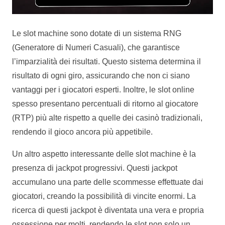
Le slot machine sono dotate di un sistema RNG
(Generatore di Numeri Casuali), che garantisce
l’imparzialità dei risultati. Questo sistema determina il
risultato di ogni giro, assicurando che non ci siano
vantaggi per i giocatori esperti. Inoltre, le slot online
spesso presentano percentuali di ritorno al giocatore
(RTP) più alte rispetto a quelle dei casinò tradizionali,
rendendo il gioco ancora più appetibile.
Un altro aspetto interessante delle slot machine è la
presenza di jackpot progressivi. Questi jackpot
accumulano una parte delle scommesse effettuate dai
giocatori, creando la possibilità di vincite enormi. La
ricerca di questi jackpot è diventata una vera e propria
ossessione per molti, rendendo le slot non solo un