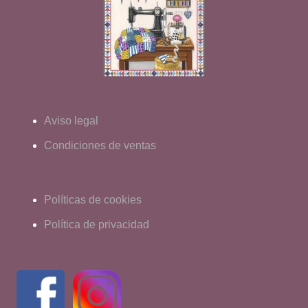
Aviso legal
Condiciones de ventas
Políticas de cookies
Política de privacidad