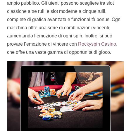
ampio pubblico. Gli utenti possono scegliere tra slot
classiche a tre rulli e slot moderne a cinque rulli,
complete di grafica avanzata e funzionalità bonus. Ogni
macchina offre una serie di combinazioni vincenti,
aumentando l’emozione di ogni spin. Inoltre, si può
provare l’emozione di vincere con
Rockyspin Casino
,
che offre una vasta gamma di opportunità di gioco.