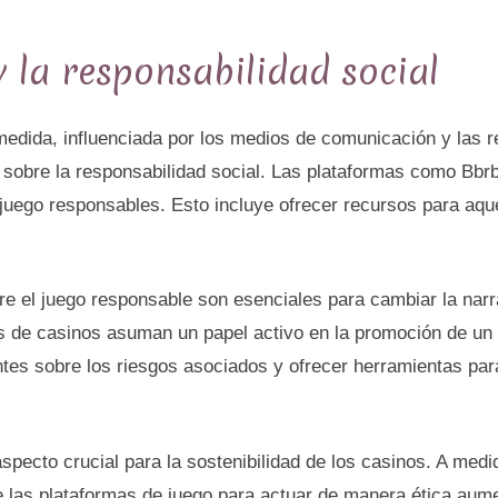
y la responsabilidad social
edida, influenciada por los medios de comunicación y las red
sobre la responsabilidad social. Las plataformas como Bbrbe
 juego responsables. Esto incluye ofrecer recursos para aq
 el juego responsable son esenciales para cambiar la narra
s de casinos asuman un papel activo en la promoción de un 
tes sobre los riesgos asociados y ofrecer herramientas par
aspecto crucial para la sostenibilidad de los casinos. A me
e las plataformas de juego para actuar de manera ética aum