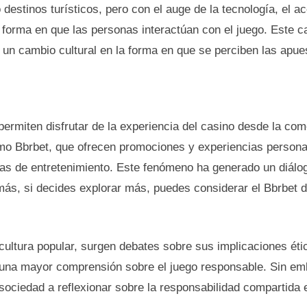
destinos turísticos, pero con el auge de la tecnología, el 
a forma en que las personas interactúan con el juego. Este 
un cambio cultural en la forma en que se perciben las apues
ermiten disfrutar de la experiencia del casino desde la com
como Bbrbet, que ofrecen promociones y experiencias persona
s de entretenimiento. Este fenómeno ha generado un diálogo
más, si decides explorar más, puedes considerar el Bbrbet 
 cultura popular, surgen debates sobre sus implicaciones éti
na mayor comprensión sobre el juego responsable. Sin emb
 sociedad a reflexionar sobre la responsabilidad compartida 