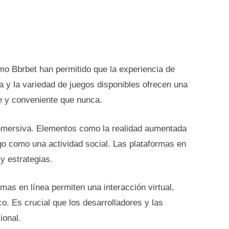
mo Bbrbet han permitido que la experiencia de
va y la variedad de juegos disponibles ofrecen una
e y conveniente que nunca.
inmersiva. Elementos como la realidad aumentada
go como una actividad social. Las plataformas en
y estrategias.
mas en línea permiten una interacción virtual,
o. Es crucial que los desarrolladores y las
ional.