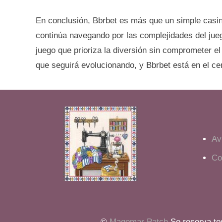
En conclusión, Bbrbet es más que un simple casino 
continúa navegando por las complejidades del jueg
juego que prioriza la diversión sin comprometer el
que seguirá evolucionando, y Bbrbet está en el ce
Av
Co
©
Magomar Patch
Se reserva tod