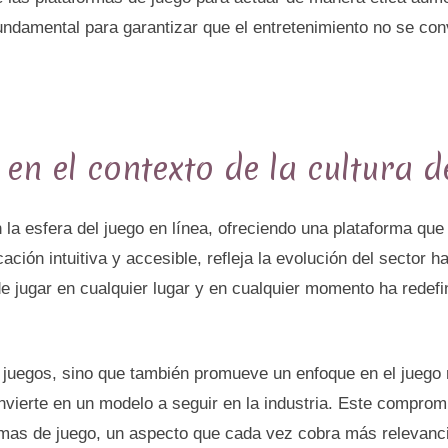
fundamental para garantizar que el entretenimiento no se con
en el contexto de la cultura d
la esfera del juego en línea, ofreciendo una plataforma qu
cación intuitiva y accesible, refleja la evolución del sector
e jugar en cualquier lugar y en cualquier momento ha redefi
er juegos, sino que también promueve un enfoque en el jueg
nvierte en un modelo a seguir en la industria. Este comprom
ormas de juego, un aspecto que cada vez cobra más relevanci