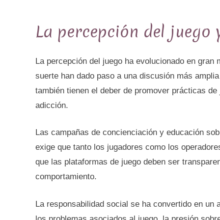
La percepción del juego 
La percepción del juego ha evolucionado en gran m
suerte han dado paso a una discusión más amplia 
también tienen el deber de promover prácticas de
adicción.
Las campañas de concienciación y educación sobre
exige que tanto los jugadores como los operadore
que las plataformas de juego deben ser transparen
comportamiento.
La responsabilidad social se ha convertido en un 
los problemas asociados al juego, la presión sobr