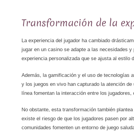
Transformación de la exp
La experiencia del jugador ha cambiado drásticame
jugar en un casino se adapte a las necesidades y p
experiencia personalizada que se ajusta al estil
Además, la gamificación y el uso de tecnologías
y los juegos en vivo han capturado la atención de
línea fomentan la interacción entre los jugadores
No obstante, esta transformación también plantea 
existe el riesgo de que los jugadores pasen por al
comunidades fomenten un entorno de juego saludabl