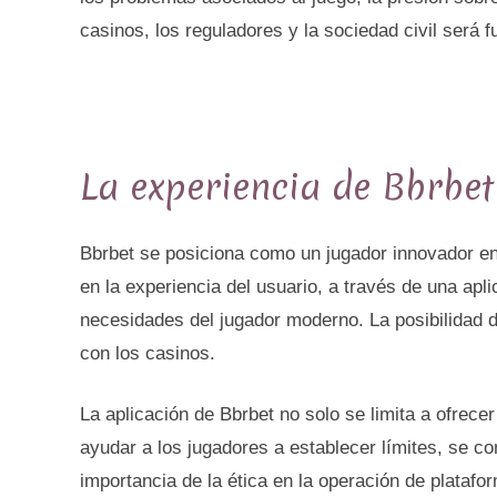
casinos, los reguladores y la sociedad civil será 
La experiencia de Bbrbet 
Bbrbet se posiciona como un jugador innovador en 
en la experiencia del usuario, a través de una apli
necesidades del jugador moderno. La posibilidad d
con los casinos.
La aplicación de Bbrbet no solo se limita a ofrec
ayudar a los jugadores a establecer límites, se co
importancia de la ética en la operación de plataf