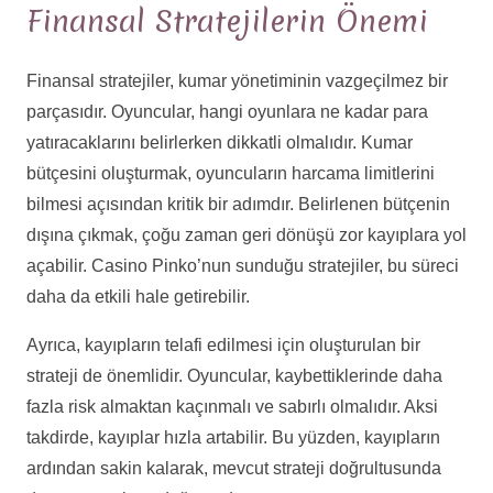
Finansal Stratejilerin Önemi
Finansal stratejiler, kumar yönetiminin vazgeçilmez bir
parçasıdır. Oyuncular, hangi oyunlara ne kadar para
yatıracaklarını belirlerken dikkatli olmalıdır. Kumar
bütçesini oluşturmak, oyuncuların harcama limitlerini
bilmesi açısından kritik bir adımdır. Belirlenen bütçenin
dışına çıkmak, çoğu zaman geri dönüşü zor kayıplara yol
açabilir. Casino Pinko’nun sunduğu stratejiler, bu süreci
daha da etkili hale getirebilir.
Ayrıca, kayıpların telafi edilmesi için oluşturulan bir
strateji de önemlidir. Oyuncular, kaybettiklerinde daha
fazla risk almaktan kaçınmalı ve sabırlı olmalıdır. Aksi
takdirde, kayıplar hızla artabilir. Bu yüzden, kayıpların
ardından sakin kalarak, mevcut strateji doğrultusunda