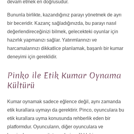
devam etmek en doğrusudur.
Bununla birlikte, kazandığınız parayı yönetmek de ayrı
bir beceridir. Kazanç sağladığınızda, bu parayı nasıl
değerlendireceğinizi bilmek, gelecekteki oyunlar için
hazırlık yapmanızı sağlar. Yatırımlarınızı ve
harcamalarınızı dikkatlice planlamak, başarılı bir kumar
deneyimi için gereklidir.
Pinko ile Etik Kumar Oynama
Kültürü
Kumar oynamak sadece eğlence değil, aynı zamanda
etik kurallara uymayı da gerektirir. Pinco, oyunculara bu
etik kurallara uyma konusunda rehberlik eden bir
platformdur. Oyuncuların, diğer oyunculara ve