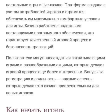
настольные игры и live-казино. Платформа создана с
учетом потребностей игроков и стремится
обеспечить им максимально комфортные условия
для игры. Казино работает с надежными
поставщиками программного обеспечения, что
гарантирует качественный игровой процесс и
безопасность транзакций.
Пользователи могут наслаждаться захватывающими
играми и разнообразными акциями, которые делают
игровой процесс еще более интересным. Бонусы за
регистрацию и лояльность — важные аспекты,
которые делают это казино привлекательным для
новых игроков.
Как начать играть