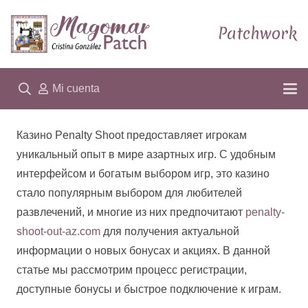
Patchwork
Mi cuenta
Казино Penalty Shoot предоставляет игрокам
уникальный опыт в мире азартных игр. С удобным
интерфейсом и богатым выбором игр, это казино
стало популярным выбором для любителей
развлечений, и многие из них предпочитают
penalty-
shoot-out-az.com
для получения актуальной
информации о новых бонусах и акциях. В данной
статье мы рассмотрим процесс регистрации,
доступные бонусы и быстрое подключение к играм.