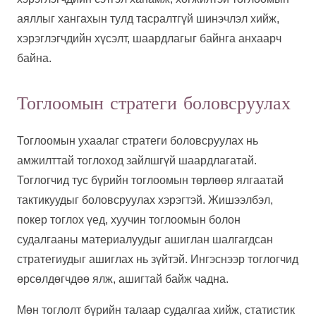
аяллыг хангахын тулд тасралтгүй шинэчлэл хийж,
хэрэглэгчдийн хүсэлт, шаардлагыг байнга анхаарч
байна.
Тоглоомын стратеги боловсруулах
Тоглоомын ухаалаг стратеги боловсруулах нь
амжилттай тоглоход зайлшгүй шаардлагатай.
Тоглогчид тус бүрийн тоглоомын төрлөөр ялгаатай
тактикуудыг боловсруулах хэрэгтэй. Жишээлбэл,
покер тоглох үед, хуучин тоглоомын болон
судалгааны материалуудыг ашиглан шалгагдсан
стратегиудыг ашиглах нь зүйтэй. Ингэснээр тоглогчид
өрсөлдөгчдөө ялж, ашигтай байж чадна.
Мөн тоглолт бүрийн талаар судалгаа хийж, статистик