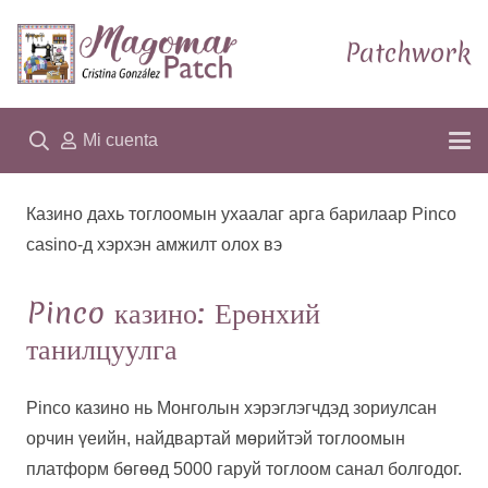
Patchwork
Mi cuenta
Казино дахь тоглоомын ухаалаг арга барилаар Pinco
casino-д хэрхэн амжилт олох вэ
Pinco казино: Ерөнхий
танилцуулга
Pinco казино нь Монголын хэрэглэгчдэд зориулсан
орчин үеийн, найдвартай мөрийтэй тоглоомын
платформ бөгөөд 5000 гаруй тоглоом санал болгодог.