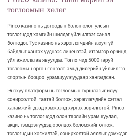
тоглоомын хөлөг
Pinco казино нь дотоодын болон олон улсын
тоглогчдод хамгийн шилдэг үйлчилгээг санал
болгодог. Тус казино нь хэрэглэгчдийн аюулгүй
байдлыг хангах үүднээс лицензтэй, итгэмээр орчинд
үйл ажиллагаа явуулдаг. Тоглогчид 5000 гаруй
тоглоомын өргөн сонголт, амьд дилерийн үйлчилгээ,
спортын бооцоо, урамшууллуудаар хангагдсан.
Энэхүү платформ нь тоглоомын туршлагыг илүү
сонирхолтой, таатай болгож, хэрэглэгчдийн сэтгэл
ханамжийг дээд хэмжээнд хүргэх зорилготой. Pinco
казино нь тоглогчдод олон төрлийн урамшуулал,
акци, тэмцээнүүдэд оролцох боломжийг олгож,
тоглогчдын хөгжилтэй, сонирхолтой аяллыг дэмждэг.