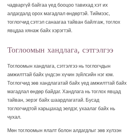
чадваргүй байгаа үед бооцоо тавихад хэт их
алдагдалд орох магадлал өндөртэй. Тиймээс,
тоглогчид сэтгэл санаагаа тайван байлгаж, тоглох
явцдаа хянаж байх хэрэгтэй.
Тоглоомын хандлага, сэтгэлгээ
Тоглоомын хандлага, сэтгэлгээ нь тоглогчдын
амжилттай байх үндсэн хүчин зүйлсийн нэг юм.
Тоглогчид зөв хандлагатай байх үед амжилттай байх
магадлал өндөр байдаг. Хандлага нь тоглох явцад
тайван, эерэг байх шаардлагатай. Бусад
тоглогчидтой харьцахад эелдэг, ухаалаг байх нь
чухал.
Мөн тоглоомын ялалт болон алдагдлыг зөв хүлээн