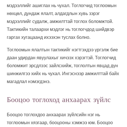
мэдээллийг ашиглах нь чухал. Тоглогчид тоглоомын
нөхцөл, дундаж ялалт, алдагдлын хувь зэрэг
мэдээллийг судалж, амжилттай тоглох боломжтой.
Тактикийн талаархи мэдлэг нь тоглогчдод шийдвэр
гаргах хугацаанд ихээхэн туслах болно.
Тоглоомын ялалтын тактикийг нэгтгэхдээ үргэлж бие
даан удирдан явуулахыг хичээх хэрэгтэй. Тоглогчид
боломжит эрсдлээс зайлсхийж, тоглолтын явцад дүн
шинжилгээ хийх нь чухал. Ингэснээр амжилттай байх
магадлал нэмэгдэнэ.
Бооцоо тоглоход анхаарах зүйлс
Бооцоо тоглохдоо анхаарах зүйлсийн нэг нь
тоглоомын хязгаар, бооцооны хэмжээ юм. Бооцоо