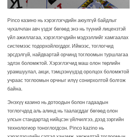
Pinco казино нь хэрэглэгчдийн аюулгүй байдлыг
чухалчлан авч үздэг бөгөөд энэ нь түүний лицензтэй
үйл ажиллагаа, хэрэглэгчдийн мэдээллийг хамгаалах
системээс тодорхойлогддог. Иймээс, тоглогчид
эрсдэлгүй, найдвартай орчинд тоглоомын туршлагаа
эдлэх боломжтой. Хэрэглэгчид маш олон төрлийн
урамшуулал, акци, тэмцээнүүдэд оролцох боломжтой
учраас тоглоомын орчныг илүү сонирхолтой болгож
байна.
Энэхүү казино нь дотоодын болон гадаадын
тоглогчдод аль алинд нь таалагддаг бөгөөд олон
улсын стандартад нийцсэн үйлчилгээ, дээд зэргийн
технологиор тоноглогдсон. Pinco kazino нь
хэрэглэгчдийн сэтгэл ханамж, хөгжилтэй тоглоомын