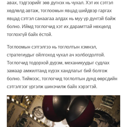
авах, тэдгээрийг зөв дүгнэх нь чухал. Хэт их сэтгэл
хөдлөлд автаж, тоглоомын явцад шийдвэр гаргах
явцад сэтгэл санаагаа алдах нь муу үр дүнтэй байж
болно. Иймд тоглогчид хэт их дарамттай нөхцөлд
тоглохгүй байх ёстой.
Тоглоомын сэтгэлгээ нь тоглолтын хэмнэл,
стратегиудыг ойлгоход чухал ач холбогдолтой.
Тоглогчид тодорхой дүрэм, механикуудыг судлах
замаар амжилтанд хүрэх хандлагыг бий болгож
болно. Тиймээс, тоглогчид тоглолтын дунд өөрсдийн
сэтгэлгээг үргэлж шинэчилж байх хэрэгтэй.