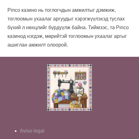
Pinco казино нь тоглогчдын амжилтыг дэмжиж,
тоглоомын ухаалаг аргуудыг хэрэгжүүлэхэд туслах
бүхий л нөхцлийг бүрдүүлж байна. Тиймээс, та Pinco
казинод нэгдэж, мөрийтэй тоглоомын ухаалаг аргыг
ашиглан амжилт олоорой.
Aviso legal