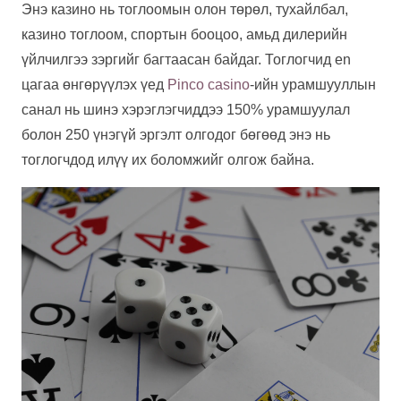
Энэ казино нь тоглоомын олон төрөл, тухайлбал,
казино тоглоом, спортын бооцоо, амьд дилерийн
үйлчилгээ зэргийг багтаасан байдаг. Тоглогчид en
цагаа өнгөрүүлэх үед
Pinco casino
-ийн урамшууллын
санал нь шинэ хэрэглэгчиддээ 150% урамшуулал
болон 250 үнэгүй эргэлт олгодог бөгөөд энэ нь
тоглогчдод илүү их боломжийг олгож байна.