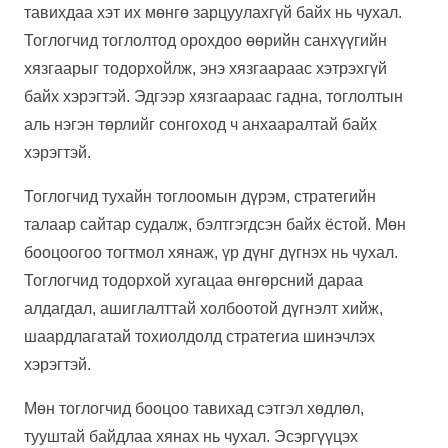
тавихдаа хэт их мөнгө зарцуулахгүй байх нь чухал.
Тоглогчид тоглолтод орохдоо өөрийн санхүүгийн
хязгаарыг тодорхойлж, энэ хязгаараас хэтрэхгүй
байх хэрэгтэй. Эдгээр хязгаараас гадна, тоглолтын
аль нэгэн төрлийг сонгоход ч анхааралтай байх
хэрэгтэй.
Тоглогчид тухайн тоглоомын дүрэм, стратегийн
талаар сайтар судалж, бэлтгэгдсэн байх ёстой. Мөн
бооцоогоо тогтмол хянаж, үр дүнг дүгнэх нь чухал.
Тоглогчид тодорхой хугацаа өнгөрсний дараа
алдагдал, ашиглалттай холбоотой дүгнэлт хийж,
шаардлагатай тохиолдолд стратегиа шинэчлэх
хэрэгтэй.
Мөн тоглогчид бооцоо тавихад сэтгэл хөдлөл,
тууштай байдлаа хянах нь чухал. Эсэргүүцэх