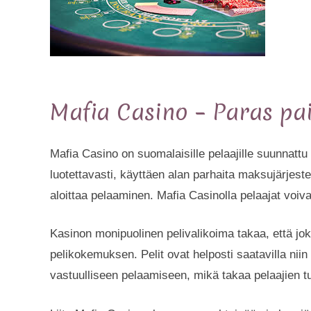
Mafia Casino – Paras pa
Mafia Casino on suomalaisille pelaajille suunnattu n
luotettavasti, käyttäen alan parhaita maksujärjest
aloittaa pelaaminen. Mafia Casinolla pelaajat voivat
Kasinon monipuolinen pelivalikoima takaa, että joka
pelikokemuksen. Pelit ovat helposti saatavilla niin
vastuulliseen pelaamiseen, mikä takaa pelaajien tu