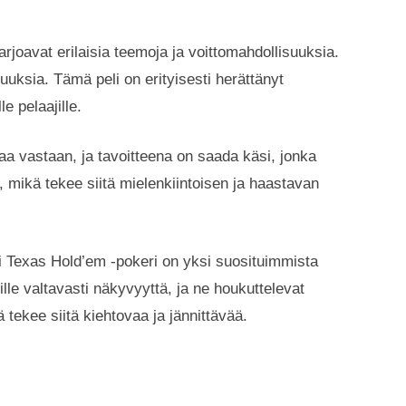
rjoavat erilaisia teemoja ja voittomahdollisuuksia.
uuksia. Tämä peli on erityisesti herättänyt
e pelaajille.
ajaa vastaan, ja tavoitteena on saada käsi, jonka
, mikä tekee siitä mielenkiintoisen ja haastavan
ti Texas Hold’em -pokeri on yksi suosituimmista
lle valtavasti näkyvyyttä, ja ne houkuttelevat
 tekee siitä kiehtovaa ja jännittävää.