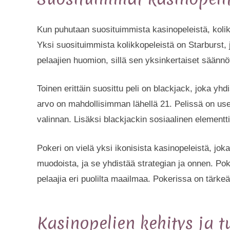
Kun puhutaan suosituimmista kasinopeleistä, kolikk
Yksi suosituimmista kolikkopeleistä on Starburst, j
pelaajien huomion, sillä sen yksinkertaiset säännöt 
Toinen erittäin suosittu peli on blackjack, joka yh
arvo on mahdollisimman lähellä 21. Pelissä on useit
valinnan. Lisäksi blackjackin sosiaalinen elementt
Pokeri on vielä yksi ikonisista kasinopeleistä, jo
muodoista, ja se yhdistää strategian ja onnen. Pok
pelaajia eri puolilta maailmaa. Pokerissa on tärkeä
Kasinopelien kehitys ja t