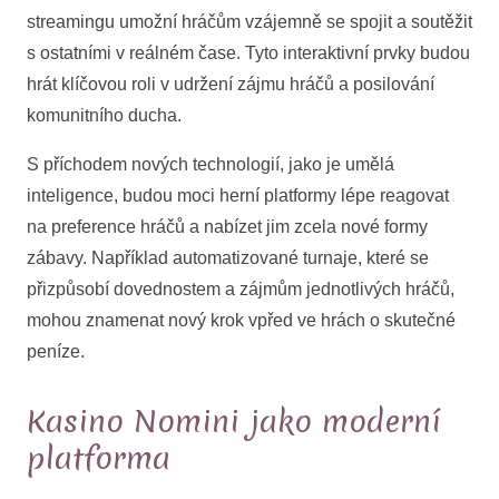
streamingu umožní hráčům vzájemně se spojit a soutěžit
s ostatními v reálném čase. Tyto interaktivní prvky budou
hrát klíčovou roli v udržení zájmu hráčů a posilování
komunitního ducha.
S příchodem nových technologií, jako je umělá
inteligence, budou moci herní platformy lépe reagovat
na preference hráčů a nabízet jim zcela nové formy
zábavy. Například automatizované turnaje, které se
přizpůsobí dovednostem a zájmům jednotlivých hráčů,
mohou znamenat nový krok vpřed ve hrách o skutečné
peníze.
Kasino Nomini jako moderní
platforma