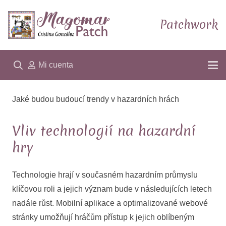
Patchwork
Mi cuenta
Jaké budou budoucí trendy v hazardních hrách
Vliv technologií na hazardní
hry
Technologie hrají v současném hazardním průmyslu
klíčovou roli a jejich význam bude v následujících letech
nadále růst. Mobilní aplikace a optimalizované webové
stránky umožňují hráčům přístup k jejich oblíbeným