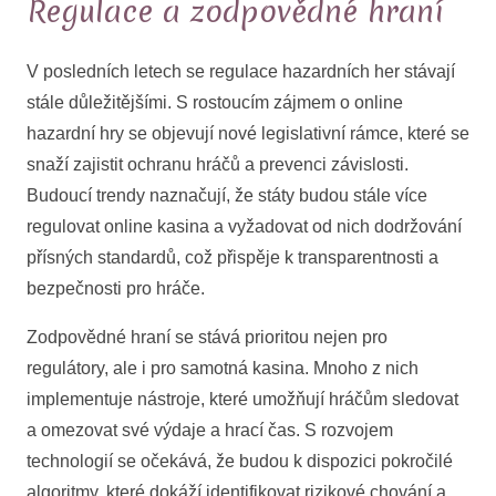
Regulace a zodpovědné hraní
V posledních letech se regulace hazardních her stávají
stále důležitějšími. S rostoucím zájmem o online
hazardní hry se objevují nové legislativní rámce, které se
snaží zajistit ochranu hráčů a prevenci závislosti.
Budoucí trendy naznačují, že státy budou stále více
regulovat online kasina a vyžadovat od nich dodržování
přísných standardů, což přispěje k transparentnosti a
bezpečnosti pro hráče.
Zodpovědné hraní se stává prioritou nejen pro
regulátory, ale i pro samotná kasina. Mnoho z nich
implementuje nástroje, které umožňují hráčům sledovat
a omezovat své výdaje a hrací čas. S rozvojem
technologií se očekává, že budou k dispozici pokročilé
algoritmy, které dokáží identifikovat rizikové chování a