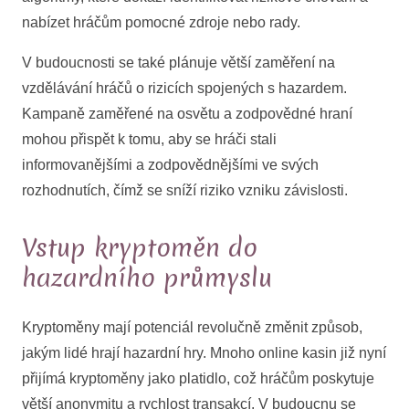
nabízet hráčům pomocné zdroje nebo rady.
V budoucnosti se také plánuje větší zaměření na
vzdělávání hráčů o rizicích spojených s hazardem.
Kampaně zaměřené na osvětu a zodpovědné hraní
mohou přispět k tomu, aby se hráči stali
informovanějšími a zodpovědnějšími ve svých
rozhodnutích, čímž se sníží riziko vzniku závislosti.
Vstup kryptoměn do
hazardního průmyslu
Kryptoměny mají potenciál revolučně změnit způsob,
jakým lidé hrají hazardní hry. Mnoho online kasin již nyní
přijímá kryptoměny jako platidlo, což hráčům poskytuje
větší anonymitu a rychlost transakcí. V budoucnu se