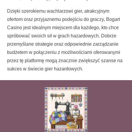
Dzięki szerokiemu wachlarzowi gier, atrakcyjnym
ofertom oraz przyjaznemu podejściu do graczy, Bogart
Casino jest idealnym miejscem dla każdego, kto chce
spróbować swoich sił w grach hazardowych. Dobrze
przemyślane strategie oraz odpowiednie zarządzanie
budżetem w połączeniu z możliwościami oferowanymi
przez tę platformę mogą znacznie zwiększyć szanse na
sukces w świecie gier hazardowych.