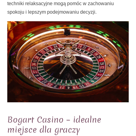
techniki relaksacyjne mogą pomóc w zachowaniu
spokoju i lepszym podejmowaniu decyzji.
Bogart Casino – idealne
miejsce dla graczy