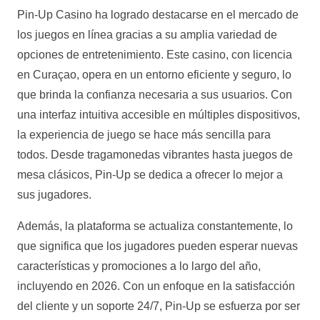
Pin-Up Casino ha logrado destacarse en el mercado de
los juegos en línea gracias a su amplia variedad de
opciones de entretenimiento. Este casino, con licencia
en Curaçao, opera en un entorno eficiente y seguro, lo
que brinda la confianza necesaria a sus usuarios. Con
una interfaz intuitiva accesible en múltiples dispositivos,
la experiencia de juego se hace más sencilla para
todos. Desde tragamonedas vibrantes hasta juegos de
mesa clásicos, Pin-Up se dedica a ofrecer lo mejor a
sus jugadores.
Además, la plataforma se actualiza constantemente, lo
que significa que los jugadores pueden esperar nuevas
características y promociones a lo largo del año,
incluyendo en 2026. Con un enfoque en la satisfacción
del cliente y un soporte 24/7, Pin-Up se esfuerza por ser