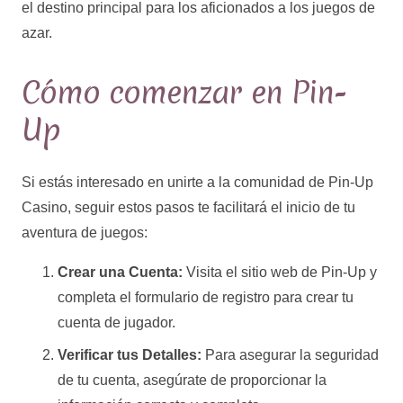
el destino principal para los aficionados a los juegos de
azar.
Cómo comenzar en Pin-
Up
Si estás interesado en unirte a la comunidad de Pin-Up
Casino, seguir estos pasos te facilitará el inicio de tu
aventura de juegos:
Crear una Cuenta:
Visita el sitio web de Pin-Up y
completa el formulario de registro para crear tu
cuenta de jugador.
Verificar tus Detalles:
Para asegurar la seguridad
de tu cuenta, asegúrate de proporcionar la