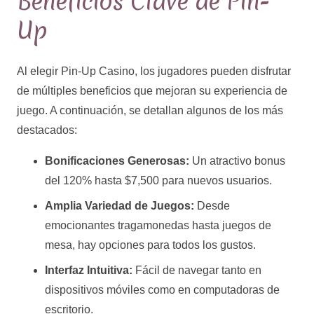
Beneficios Clave de Pin-
Up
Al elegir Pin-Up Casino, los jugadores pueden disfrutar
de múltiples beneficios que mejoran su experiencia de
juego. A continuación, se detallan algunos de los más
destacados:
Bonificaciones Generosas:
Un atractivo bonus
del 120% hasta $7,500 para nuevos usuarios.
Amplia Variedad de Juegos:
Desde
emocionantes tragamonedas hasta juegos de
mesa, hay opciones para todos los gustos.
Interfaz Intuitiva:
Fácil de navegar tanto en
dispositivos móviles como en computadoras de
escritorio.