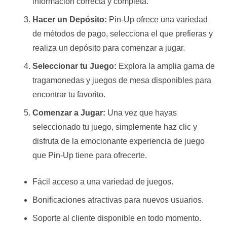
información correcta y completa.
Hacer un Depósito:
Pin-Up ofrece una variedad
de métodos de pago, selecciona el que prefieras y
realiza un depósito para comenzar a jugar.
Seleccionar tu Juego:
Explora la amplia gama de
tragamonedas y juegos de mesa disponibles para
encontrar tu favorito.
Comenzar a Jugar:
Una vez que hayas
seleccionado tu juego, simplemente haz clic y
disfruta de la emocionante experiencia de juego
que Pin-Up tiene para ofrecerte.
Fácil acceso a una variedad de juegos.
Bonificaciones atractivas para nuevos usuarios.
Soporte al cliente disponible en todo momento.