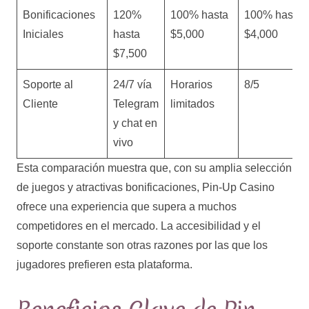
Bonificaciones
120%
100% hasta
100% hasta
Iniciales
hasta
$5,000
$4,000
$7,500
Soporte al
24/7 vía
Horarios
8/5
Cliente
Telegram
limitados
y chat en
vivo
Esta comparación muestra que, con su amplia selección
de juegos y atractivas bonificaciones, Pin-Up Casino
ofrece una experiencia que supera a muchos
competidores en el mercado. La accesibilidad y el
soporte constante son otras razones por las que los
jugadores prefieren esta plataforma.