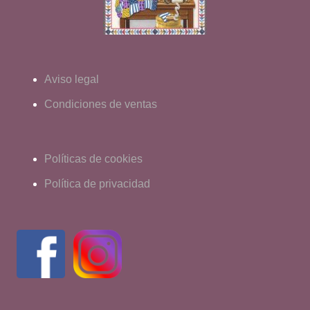
Aviso legal
Condiciones de ventas
Políticas de cookies
Política de privacidad