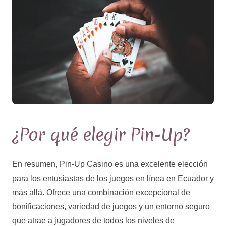
¿Por qué elegir Pin-Up?
En resumen, Pin-Up Casino es una excelente elección
para los entusiastas de los juegos en línea en Ecuador y
más allá. Ofrece una combinación excepcional de
bonificaciones, variedad de juegos y un entorno seguro
que atrae a jugadores de todos los niveles de