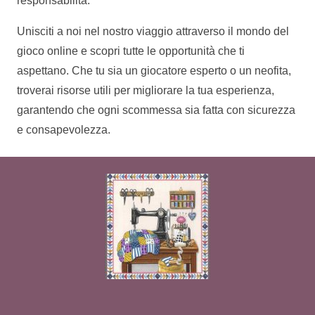
responsabilità.
Unisciti a noi nel nostro viaggio attraverso il mondo del
gioco online e scopri tutte le opportunità che ti
aspettano. Che tu sia un giocatore esperto o un neofita,
troverai risorse utili per migliorare la tua esperienza,
garantendo che ogni scommessa sia fatta con sicurezza
e consapevolezza.