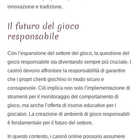
innovazione e tradizione.
Il futuro del gioco
responsabile
Con l’espansione del settore del gioco, la questione del
gioco responsabile sta diventando sempre più cruciale. I
casinò devono affrontare la responsabilità di garantire
che i propri clienti giochino in modo sicuro e
consapevole. Ciò implica non solo l’implementazione di
strumenti per il monitoraggio del comportamento di
gioco, ma anche l’offerta di risorse educative per i
giocatori. La creazione di ambienti di gioco responsabili
è fondamentale per il futuro del settore.
In questo contesto, i casinò online possono assumere