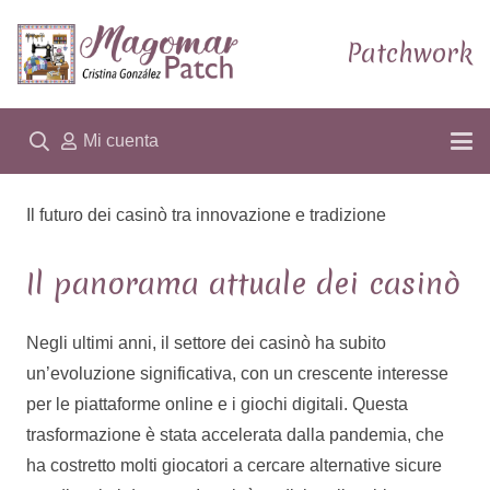
Patchwork
Mi cuenta
Il futuro dei casinò tra innovazione e tradizione
Il panorama attuale dei casinò
Negli ultimi anni, il settore dei casinò ha subito
un’evoluzione significativa, con un crescente interesse
per le piattaforme online e i giochi digitali. Questa
trasformazione è stata accelerata dalla pandemia, che
ha costretto molti giocatori a cercare alternative sicure