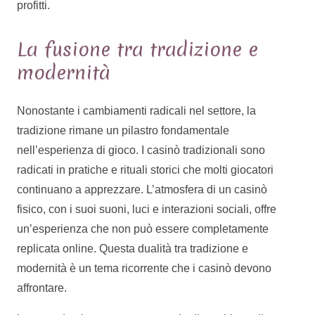
profitti.
La fusione tra tradizione e
modernità
Nonostante i cambiamenti radicali nel settore, la
tradizione rimane un pilastro fondamentale
nell’esperienza di gioco. I casinò tradizionali sono
radicati in pratiche e rituali storici che molti giocatori
continuano a apprezzare. L’atmosfera di un casinò
fisico, con i suoi suoni, luci e interazioni sociali, offre
un’esperienza che non può essere completamente
replicata online. Questa dualità tra tradizione e
modernità è un tema ricorrente che i casinò devono
affrontare.