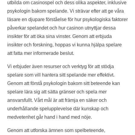
utbilda om casinospel och dess olika aspekter, inklusive
psykologin bakom spelande. Vi strävar efter att ge våra
läsare en djupare förståelse för hur psykologiska faktorer
påverkar spelandet och hur casinon utnyttjar dessa
insikter för att öka sina vinster. Genom att erbjuda
insikter och forskning, hoppas vi kunna hjälpa spelare
att fatta mer informerade beslut.
Vi erbjuder även resurser och verktyg för att stödja
spelare som vill hantera sitt spelande mer effektivt.
Genom att förstå psykologin bakom sitt beteende kan
spelare lära sig att sätta gränser och spela mer
ansvarsfullt. Vårt mål är att främja en säker och
underhållande spelupplevelse där kunskap och
medvetenhet går hand i hand med nöje.
Genom att utforska ämnen som spelbeteende,