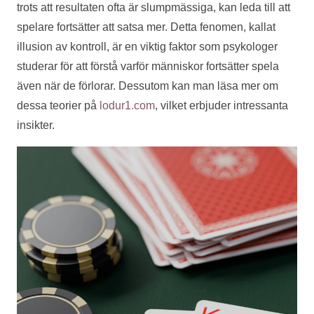
trots att resultaten ofta är slumpmässiga, kan leda till att
spelare fortsätter att satsa mer. Detta fenomen, kallat
illusion av kontroll, är en viktig faktor som psykologer
studerar för att förstå varför människor fortsätter spela
även när de förlorar. Dessutom kan man läsa mer om
dessa teorier på
lodur1.com
, vilket erbjuder intressanta
insikter.