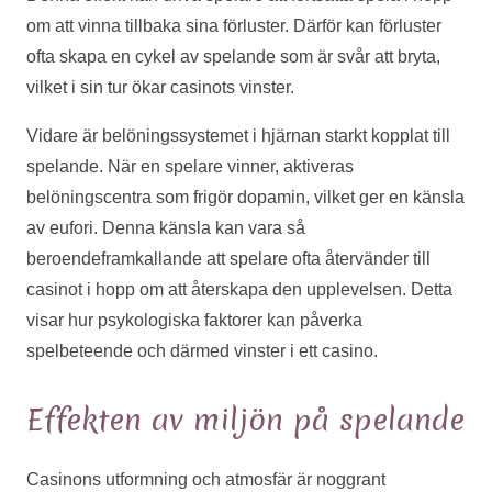
om att vinna tillbaka sina förluster. Därför kan förluster
ofta skapa en cykel av spelande som är svår att bryta,
vilket i sin tur ökar casinots vinster.
Vidare är belöningssystemet i hjärnan starkt kopplat till
spelande. När en spelare vinner, aktiveras
belöningscentra som frigör dopamin, vilket ger en känsla
av eufori. Denna känsla kan vara så
beroendeframkallande att spelare ofta återvänder till
casinot i hopp om att återskapa den upplevelsen. Detta
visar hur psykologiska faktorer kan påverka
spelbeteende och därmed vinster i ett casino.
Effekten av miljön på spelande
Casinons utformning och atmosfär är noggrant