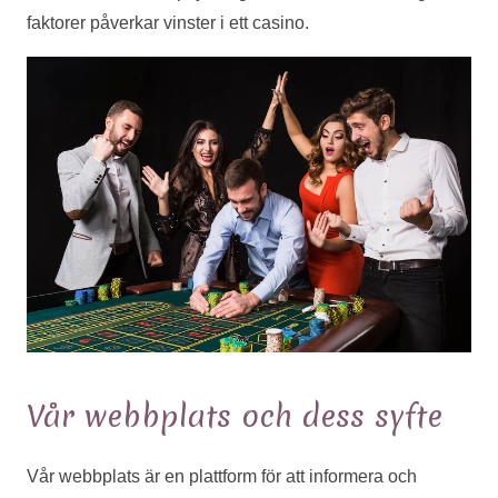
faktorer påverkar vinster i ett casino.
Vår webbplats och dess syfte
Vår webbplats är en plattform för att informera och