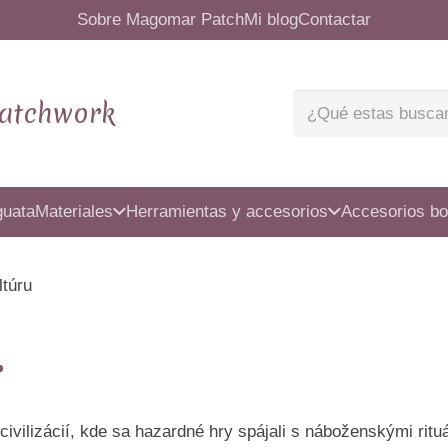
Sobre Magomar Patch
Mi blog
Contactar
atchwork
guata
Materiales
Herramientas y accesorios
Accesorios bo
ltúru
r
civilizácií, kde sa hazardné hry spájali s náboženskými ri