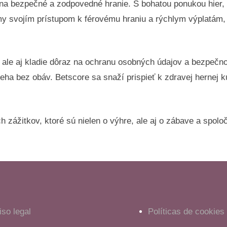
 na bezpečné a zodpovedné hranie. S bohatou ponukou hier, 
ámy svojím prístupom k férovému hraniu a rýchlym výplatám
, ale aj kladie dôraz na ochranu osobných údajov a bezpečno
eha bez obáv. Betscore sa snaží prispieť k zdravej hernej k
 zážitkov, ktoré sú nielen o výhre, ale aj o zábave a spoloče
iso legal
Políticas de cookies