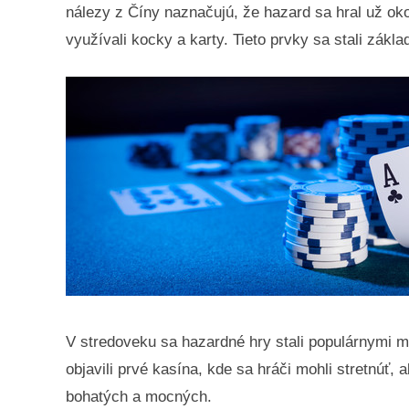
nálezy z Číny naznačujú, že hazard sa hral už oko
využívali kocky a karty. Tieto prvky sa stali zákl
V stredoveku sa hazardné hry stali populárnymi me
objavili prvé kasína, kde sa hráči mohli stretnúť, 
bohatých a mocných.