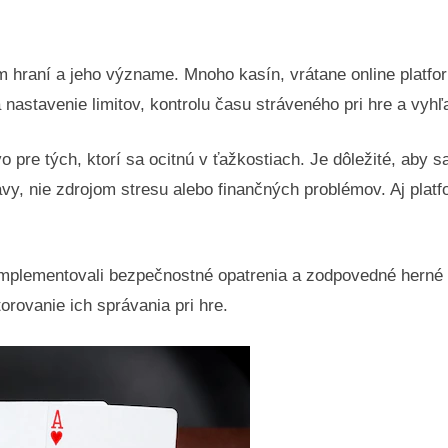
m hraní a jeho význame. Mnoho kasín, vrátane online platfor
astavenie limitov, kontrolu času stráveného pri hre a vyh
pre tých, ktorí sa ocitnú v ťažkostiach. Je dôležité, aby s
avy, nie zdrojom stresu alebo finančných problémov. Aj pla
 implementovali bezpečnostné opatrenia a zodpovedné herné 
orovanie ich správania pri hre.