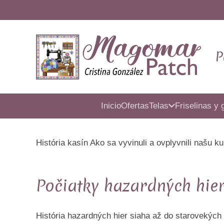
P
Inicio
Ofertas
Telas
Friselinas y 
História kasín Ako sa vyvinuli a ovplyvnili našu ku
Počiatky hazardných hie
História hazardných hier siaha až do starovekých 