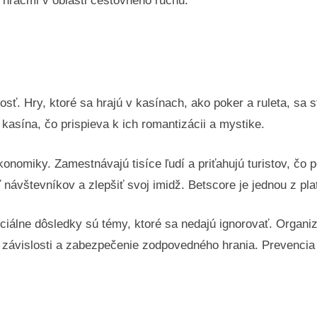
i hráčmi v oblasti cestovného ruchu.
. Hry, ktoré sa hrajú v kasínach, ako poker a ruleta, sa sta
 kasína, čo prispieva k ich romantizácii a mystike.
konomiky. Zamestnávajú tisíce ľudí a priťahujú turistov, čo 
návštevníkov a zlepšiť svoj imidž. Betscore je jednou z plat
iálne dôsledky sú témy, ktoré sa nedajú ignorovať. Organiz
u závislosti a zabezpečenie zodpovedného hrania. Prevencia 