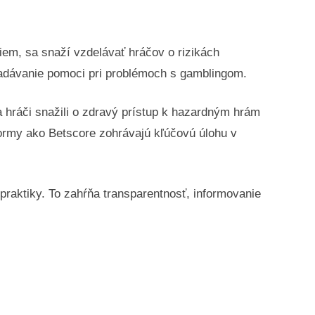
iem, sa snaží vzdelávať hráčov o rizikách
ľadávanie pomoci pri problémoch s gamblingom.
a hráči snažili o zdravý prístup k hazardným hrám
tformy ako Betscore zohrávajú kľúčovú úlohu v
praktiky. To zahŕňa transparentnosť, informovanie