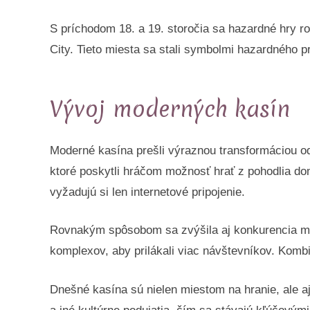
S príchodom 18. a 19. storočia sa hazardné hry ro
City. Tieto miesta sa stali symbolmi hazardného pr
Vývoj moderných kasín
Moderné kasína prešli výraznou transformáciou od 
ktoré poskytli hráčom možnosť hrať z pohodlia dom
vyžadujú si len internetové pripojenie.
Rovnakým spôsobom sa zvýšila aj konkurencia me
komplexov, aby prilákali viac návštevníkov. Kombi
Dnešné kasína sú nielen miestom na hranie, ale aj