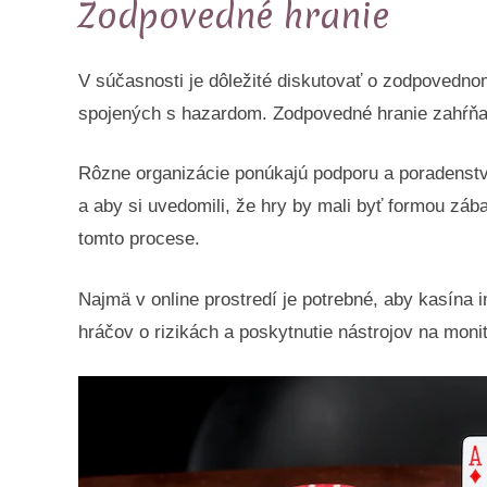
Zodpovedné hranie
V súčasnosti je dôležité diskutovať o zodpovedno
spojených s hazardom. Zodpovedné hranie zahŕňa n
Rôzne organizácie ponúkajú podporu a poradenstvo 
a aby si uvedomili, že hry by mali byť formou záb
tomto procese.
Najmä v online prostredí je potrebné, aby kasína
hráčov o rizikách a poskytnutie nástrojov na monit