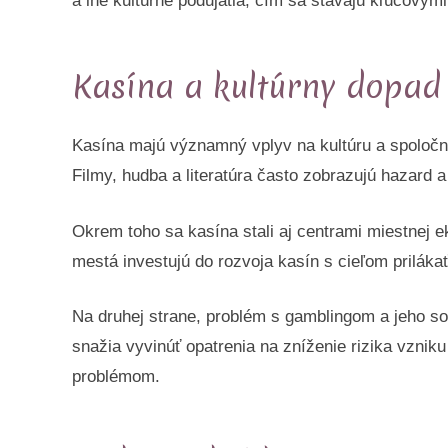
a iné kultúrne podujatia, čím sa stávajú kľúčovým
Kasína a kultúrny dopad
Kasína majú významný vplyv na kultúru a spoločnosť
Filmy, hudba a literatúra často zobrazujú hazard a
Okrem toho sa kasína stali aj centrami miestnej e
mestá investujú do rozvoja kasín s cieľom prilákať 
Na druhej strane, problém s gamblingom a jeho soc
snažia vyvinúť opatrenia na zníženie rizika vznik
problémom.