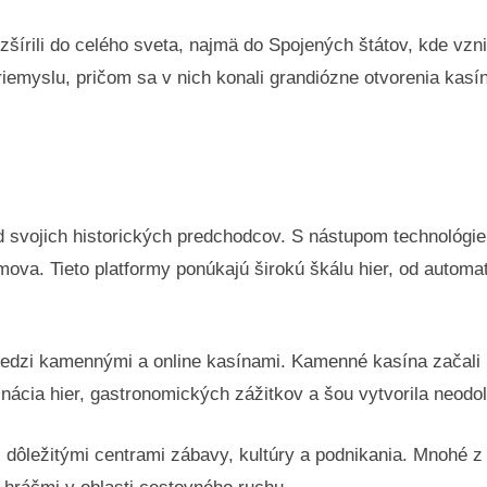
zšírili do celého sveta, najmä do Spojených štátov, kde vzn
iemyslu, pričom sa v nich konali grandiózne otvorenia kasín,
svojich historických predchodcov. S nástupom technológie a
ova. Tieto platformy ponúkajú širokú škálu hier, od automat
dzi kamennými a online kasínami. Kamenné kasína začali 
nácia hier, gastronomických zážitkov a šou vytvorila neodola
 dôležitými centrami zábavy, kultúry a podnikania. Mnohé z 