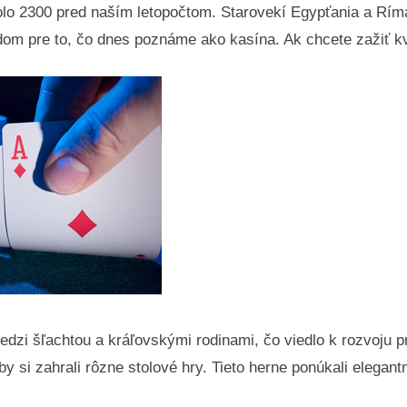
lo 2300 pred naším letopočtom. Starovekí Egypťania a Ríman
adom pre to, čo dnes poznáme ako kasína. Ak chcete zažiť kv
dzi šľachtou a kráľovskými rodinami, čo viedlo k rozvoju pr
aby si zahrali rôzne stolové hry. Tieto herne ponúkali elegant