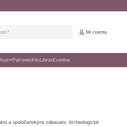
Mi cuenta
lsos
Patrones
Kits
Libros
Eventos
tuálmi a spoločenskými zábavami. Archeologické