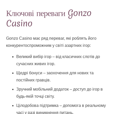
Ключові переваги Gonzo
Casino
Gonzo Casino має ряд переваг, які роблять його
конкурентоспроможним у світі азартних ігор:
Великий вибір ігор – від класичних слотів до
сучасних живих ігор.
Щедрі бонуси – заохочення для нових та
постійних гравців.
Зручний мобільний додаток – доступ до ігор в
будь-якій точці світу.
Цілодобова підтримка – допомога в реальному
часі у разі виникнення питань.