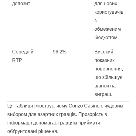
депозит
для нових
користувачів
з
обмеженим
бюджетом.
Середній
96.2%
Високий
RTP
показник
повернення,
що збільшує
шанси на
виграш.
Ця таблиця ілюструє, чому Gonzo Casino є чудовим
вибором для азартних гравців. Прозорість в
інформації допомагає гравцям приймати
обґрунтовані рішення.