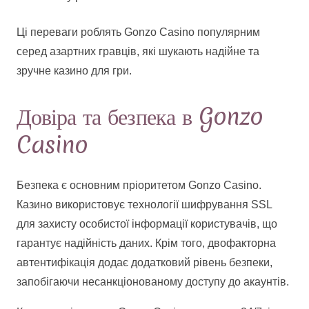
Ці переваги роблять Gonzo Casino популярним
серед азартних гравців, які шукають надійне та
зручне казино для гри.
Довіра та безпека в Gonzo
Casino
Безпека є основним пріоритетом Gonzo Casino.
Казино використовує технології шифрування SSL
для захисту особистої інформації користувачів, що
гарантує надійність даних. Крім того, двофакторна
автентифікація додає додатковий рівень безпеки,
запобігаючи несанкціонованому доступу до акаунтів.