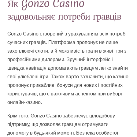
Як Gonzo Casino
задовольняє потреби гравців
Gonzo Casino створений з урахуванням всіх потреб
сучасних гравців. Платформа пропонує не лише
захоплюючі слоти, а й можливість грати в живі ігри з
професійними дилерами. Зручний інтерфейс і
швидка навігація допомагають гравцям легко знайти
свої улюблені ігри. Також варто зазначити, що казино
пропонує привабливі бонуси для нових і постійних
користувачів, що є важливим аспектом при виборі
онлайн-казино.
Крім того, Gonzo Casino забезпечує цілодобову
підтримку, що дозволяє гравцям отримувати
допомогу в будь-який момент. Безпека особистої