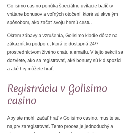
Golisimo casino ponúka špeciálne uvítacie balíčky
vrátane bonusov a voľných otočení, ktoré sú skvelým
spôsobom, ako začať svoju hernú cestu.
Okrem zábavy a vzrušenia, Golisimo kladie dôraz na
zákaznícku podporu, ktorá je dostupná 24/7
prostredníctvom živého chatu a emailu. V tejto sekcii sa
dozviete, ako sa registrovať, aké bonusy sú k dispozícii
a aké hry môžete hrať.
Registrácia v Golisimo
casino
Aby ste mohli začať hrať v Golisimo casino, musíte sa
najprv zaregistrovať. Tento proces je jednoduchý a