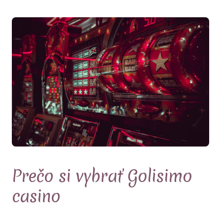
Prečo si vybrať Golisimo
casino