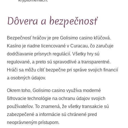
Dôvera a bezpečnosť
Bezpečnosť hráčov je pre Golisimo casino kľúčová.
Kasíno je riadne licencované v Curacau, čo zaručuje
dodržiavanie prísnych regulácií. Všetky hry sú
regulované, a preto sú spravodlivé a transparentné.
Hráči sa môžu cítiť bezpečne pri správe svojich financií
a osobných údajov.
Okrem toho, Golisimo casino využíva moderné
šifrovacie technológie na ochranu údajov svojich
používateľov. To znamená, že všetky transakcie sú
zabezpečené a informácie sú chránené pred
neoprávneným prístupom.