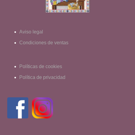
Aviso legal
Condiciones de ventas
Políticas de cookies
Política de privacidad