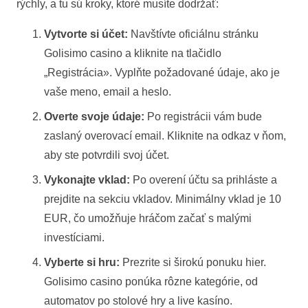
rýchly, a tu sú kroky, ktoré musíte dodržať:
Vytvorte si účet:
Navštívte oficiálnu stránku
Golisimo casino a kliknite na tlačidlo
„Registrácia». Vyplňte požadované údaje, ako je
vaše meno, email a heslo.
Overte svoje údaje:
Po registrácii vám bude
zaslaný overovací email. Kliknite na odkaz v ňom,
aby ste potvrdili svoj účet.
Vykonajte vklad:
Po overení účtu sa prihláste a
prejdite na sekciu vkladov. Minimálny vklad je 10
EUR, čo umožňuje hráčom začať s malými
investíciami.
Vyberte si hru:
Prezrite si širokú ponuku hier.
Golisimo casino ponúka rôzne kategórie, od
automatov po stolové hry a live kasíno.