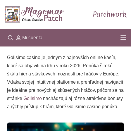
Patchwork
Mi cuenta
Golisimo casino je jedným z najnovších online kasín,
ktoré sa objavili na trhu v roku 2026. Ponúka širokú
škálu hier a stávkových možností pre hráčov v Európe.
Vďaka svojej intuitívnej platforme a prehľadnej navigácii
je ideálne pre nových aj skúsených hráčov, pričom sa na
stránke
Golisimo
nachádzajú aj rôzne atraktívne bonusy
a rýchly prístup k hrám, ktoré Golisimo casino ponúka.