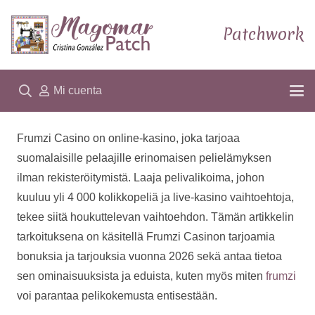
Patchwork
Mi cuenta
Frumzi Casino on online-kasino, joka tarjoaa
suomalaisille pelaajille erinomaisen pelielämyksen
ilman rekisteröitymistä. Laaja pelivalikoima, johon
kuuluu yli 4 000 kolikkopeliä ja live-kasino vaihtoehtoja,
tekee siitä houkuttelevan vaihtoehdon. Tämän artikkelin
tarkoituksena on käsitellä Frumzi Casinon tarjoamia
bonuksia ja tarjouksia vuonna 2026 sekä antaa tietoa
sen ominaisuuksista ja eduista, kuten myös miten
frumzi
voi parantaa pelikokemusta entisestään.