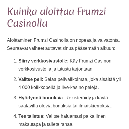
Kuinka aloittaa Frumzi
Casinolla
Aloittaminen Frumzi Casinolla on nopeaa ja vaivatonta.
Seuraavat vaiheet auttavat sinua pääsemään alkuun:
Siirry verkkosivustolle:
Käy Frumzi Casinon
verkkosivustolla ja tutustu tarjontaan.
Valitse peli:
Selaa pelivalikoimaa, joka sisältää yli
4 000 kolikkopeliä ja live-kasino pelejä.
Hyödynnä bonuksia:
Rekisteröidy ja käytä
saatavilla olevia bonuksia tai ilmaiskierroksia.
Tee talletus:
Valitse haluamasi paikallinen
maksutapa ja talleta rahaa.