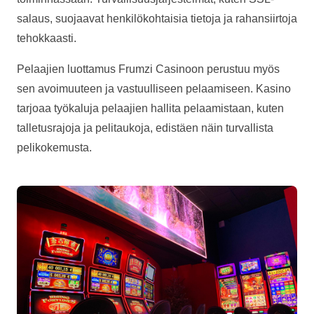
salaus, suojaavat henkilökohtaisia tietoja ja rahansiirtoja
tehokkaasti.
Pelaajien luottamus Frumzi Casinoon perustuu myös
sen avoimuuteen ja vastuulliseen pelaamiseen. Kasino
tarjoaa työkaluja pelaajien hallita pelaamistaan, kuten
talletusrajoja ja pelitaukoja, edistäen näin turvallista
pelikokemusta.