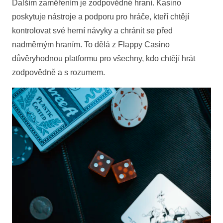
Dalším zaměřením je zodpovědné hraní. Kasino
poskytuje nástroje a podporu pro hráče, kteří chtějí
kontrolovat své herní návyky a chránit se před
nadměrným hraním. To dělá z Flappy Casino
důvěryhodnou platformu pro všechny, kdo chtějí hrát
zodpovědně a s rozumem.