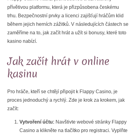
přívětivou platformu, která je přizpůsobena českému
trhu. Bezpečnostní prvky a licenci zajišťují hráčům klid
během jejich herních zážitků. V následujících částech se
zaměříme na to, jak začít hrát a užít si bonusy, které toto
kasino nabízí.
Jak začít hrát v online
kasinu
Pro hráče, kteří se chtějí připojit k Flappy Casino, je
proces jednoduchý a rychlý. Zde je krok za krokem, jak
začít:
Vytvoření účtu:
Navštivte webové stránky Flappy
Casino a klikněte na tlačítko pro registraci. Vyplňte