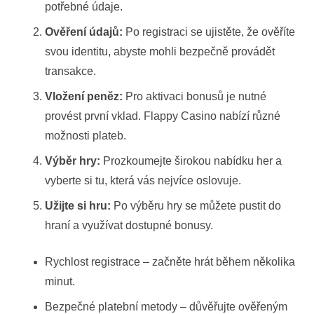
potřebné údaje.
Ověření údajů:
Po registraci se ujistěte, že ověříte
svou identitu, abyste mohli bezpečně provádět
transakce.
Vložení peněz:
Pro aktivaci bonusů je nutné
provést první vklad. Flappy Casino nabízí různé
možnosti plateb.
Výběr hry:
Prozkoumejte širokou nabídku her a
vyberte si tu, která vás nejvíce oslovuje.
Užijte si hru:
Po výběru hry se můžete pustit do
hraní a využívat dostupné bonusy.
Rychlost registrace – začněte hrát během několika
minut.
Bezpečné platební metody – důvěřujte ověřeným