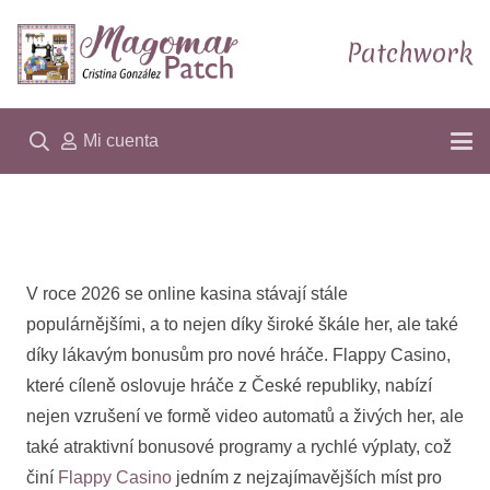
Patchwork
Mi cuenta
V roce 2026 se online kasina stávají stále
populárnějšími, a to nejen díky široké škále her, ale také
díky lákavým bonusům pro nové hráče. Flappy Casino,
které cíleně oslovuje hráče z České republiky, nabízí
nejen vzrušení ve formě video automatů a živých her, ale
také atraktivní bonusové programy a rychlé výplaty, což
činí
Flappy Casino
jedním z nejzajímavějších míst pro