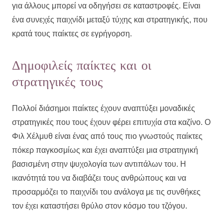
για άλλους μπορεί να οδηγήσει σε καταστροφές. Είναι
ένα συνεχές παιχνίδι μεταξύ τύχης και στρατηγικής, που
κρατά τους παίκτες σε εγρήγορση.
Δημοφιλείς παίκτες και οι
στρατηγικές τους
Πολλοί διάσημοι παίκτες έχουν αναπτύξει μοναδικές
στρατηγικές που τους έχουν φέρει επιτυχία στα καζίνο. Ο
Φιλ Χέλμυθ είναι ένας από τους πιο γνωστούς παίκτες
πόκερ παγκοσμίως και έχει αναπτύξει μια στρατηγική
βασισμένη στην ψυχολογία των αντιπάλων του. Η
ικανότητά του να διαβάζει τους ανθρώπους και να
προσαρμόζει το παιχνίδι του ανάλογα με τις συνθήκες
τον έχει καταστήσει θρύλο στον κόσμο του τζόγου.