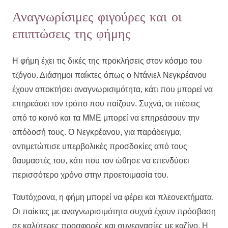
Αναγνωρίσιμες φιγούρες και οι
επιπτώσεις της φήμης
Η φήμη έχει τις δικές της προκλήσεις στον κόσμο του
τζόγου. Διάσημοι παίκτες όπως ο Ντάνιελ Νεγκρέανου
έχουν αποκτήσει αναγνωρισιμότητα, κάτι που μπορεί να
επηρεάσει τον τρόπο που παίζουν. Συχνά, οι πιέσεις
από το κοινό και τα ΜΜΕ μπορεί να επηρεάσουν την
απόδοσή τους. Ο Νεγκρέανου, για παράδειγμα,
αντιμετώπισε υπερβολικές προσδοκίες από τους
θαυμαστές του, κάτι που τον ώθησε να επενδύσει
περισσότερο χρόνο στην προετοιμασία του.
Ταυτόχρονα, η φήμη μπορεί να φέρει και πλεονεκτήματα.
Οι παίκτες με αναγνωρισιμότητα συχνά έχουν πρόσβαση
σε καλύτερες προσφορές και συνεργασίες με καζίνο. Η