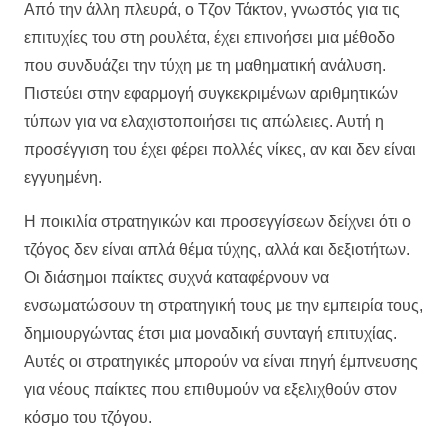
Από την άλλη πλευρά, ο Τζον Τάκτον, γνωστός για τις
επιτυχίες του στη ρουλέτα, έχει επινοήσει μια μέθοδο
που συνδυάζει την τύχη με τη μαθηματική ανάλυση.
Πιστεύει στην εφαρμογή συγκεκριμένων αριθμητικών
τύπων για να ελαχιστοποιήσει τις απώλειες. Αυτή η
προσέγγιση του έχει φέρει πολλές νίκες, αν και δεν είναι
εγγυημένη.
Η ποικιλία στρατηγικών και προσεγγίσεων δείχνει ότι ο
τζόγος δεν είναι απλά θέμα τύχης, αλλά και δεξιοτήτων.
Οι διάσημοι παίκτες συχνά καταφέρνουν να
ενσωματώσουν τη στρατηγική τους με την εμπειρία τους,
δημιουργώντας έτσι μια μοναδική συνταγή επιτυχίας.
Αυτές οι στρατηγικές μπορούν να είναι πηγή έμπνευσης
για νέους παίκτες που επιθυμούν να εξελιχθούν στον
κόσμο του τζόγου.