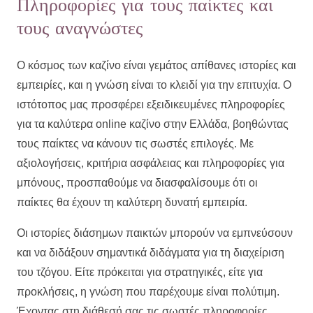
Πληροφορίες για τους παίκτες και
τους αναγνώστες
Ο κόσμος των καζίνο είναι γεμάτος απίθανες ιστορίες και
εμπειρίες, και η γνώση είναι το κλειδί για την επιτυχία. Ο
ιστότοπος μας προσφέρει εξειδικευμένες πληροφορίες
για τα καλύτερα online καζίνο στην Ελλάδα, βοηθώντας
τους παίκτες να κάνουν τις σωστές επιλογές. Με
αξιολογήσεις, κριτήρια ασφάλειας και πληροφορίες για
μπόνους, προσπαθούμε να διασφαλίσουμε ότι οι
παίκτες θα έχουν τη καλύτερη δυνατή εμπειρία.
Οι ιστορίες διάσημων παικτών μπορούν να εμπνεύσουν
και να διδάξουν σημαντικά διδάγματα για τη διαχείριση
του τζόγου. Είτε πρόκειται για στρατηγικές, είτε για
προκλήσεις, η γνώση που παρέχουμε είναι πολύτιμη.
Έχοντας στη διάθεσή σας τις σωστές πληροφορίες,