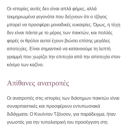
Οι ιστορίες αυτές δεν είναι απλά φήμες, αλλά
τεκμηριωμένα γεγονότα που δείχνουν ότι ο τζόγος
μπορεί να προσφέρει μοναδικές ευκαιρίες. Όμως, η τύχη
δεν είναι πάντα με το μέρος των παικτών, και πολλές
φορές οι θρύλοι αυτοί έχουν βιώσει επίσης μεγάλες
αποτυχίες. Είναι σημαντικό να κατανοούμε τη λεπτή
γραμμή που χωρίζει την επιτυχία από την αποτυχία στον
κόσμο των καζίνο.
Απίθανες ανατροπές
Οι ανατροπές στις ιστορίες των διάσημων παικτών είναι
συναρπαστικές και προσφέρουν εντυπωσιακά
διδάγματα. Ο Κουίντον Τζόνσον, για παράδειγμα, ήταν
γνωστός για την τυπολατρική του προσέγγιση στη