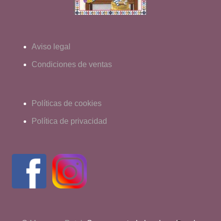
Aviso legal
Condiciones de ventas
Políticas de cookies
Política de privacidad