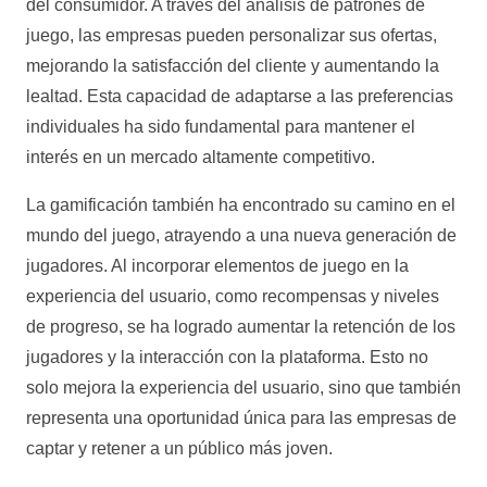
del consumidor. A través del análisis de patrones de
juego, las empresas pueden personalizar sus ofertas,
mejorando la satisfacción del cliente y aumentando la
lealtad. Esta capacidad de adaptarse a las preferencias
individuales ha sido fundamental para mantener el
interés en un mercado altamente competitivo.
La gamificación también ha encontrado su camino en el
mundo del juego, atrayendo a una nueva generación de
jugadores. Al incorporar elementos de juego en la
experiencia del usuario, como recompensas y niveles
de progreso, se ha logrado aumentar la retención de los
jugadores y la interacción con la plataforma. Esto no
solo mejora la experiencia del usuario, sino que también
representa una oportunidad única para las empresas de
captar y retener a un público más joven.