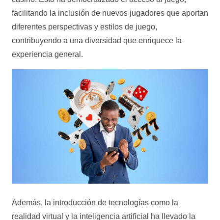
facilitando la inclusión de nuevos jugadores que aportan
diferentes perspectivas y estilos de juego,
contribuyendo a una diversidad que enriquece la
experiencia general.
Además, la introducción de tecnologías como la
realidad virtual y la inteligencia artificial ha llevado la