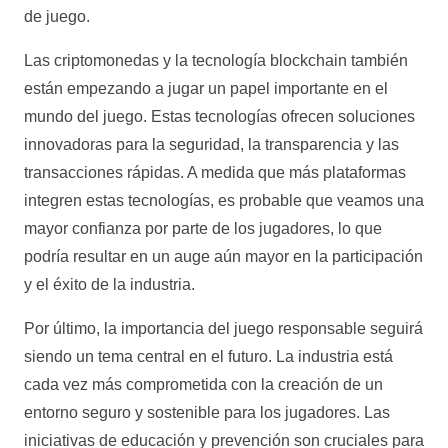
de juego.
Las criptomonedas y la tecnología blockchain también
están empezando a jugar un papel importante en el
mundo del juego. Estas tecnologías ofrecen soluciones
innovadoras para la seguridad, la transparencia y las
transacciones rápidas. A medida que más plataformas
integren estas tecnologías, es probable que veamos una
mayor confianza por parte de los jugadores, lo que
podría resultar en un auge aún mayor en la participación
y el éxito de la industria.
Por último, la importancia del juego responsable seguirá
siendo un tema central en el futuro. La industria está
cada vez más comprometida con la creación de un
entorno seguro y sostenible para los jugadores. Las
iniciativas de educación y prevención son cruciales para