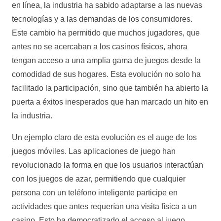
en línea, la industria ha sabido adaptarse a las nuevas
tecnologías y a las demandas de los consumidores.
Este cambio ha permitido que muchos jugadores, que
antes no se acercaban a los casinos físicos, ahora
tengan acceso a una amplia gama de juegos desde la
comodidad de sus hogares. Esta evolución no solo ha
facilitado la participación, sino que también ha abierto la
puerta a éxitos inesperados que han marcado un hito en
la industria.
Un ejemplo claro de esta evolución es el auge de los
juegos móviles. Las aplicaciones de juego han
revolucionado la forma en que los usuarios interactúan
con los juegos de azar, permitiendo que cualquier
persona con un teléfono inteligente participe en
actividades que antes requerían una visita física a un
casino. Esto ha democratizado el acceso al juego,