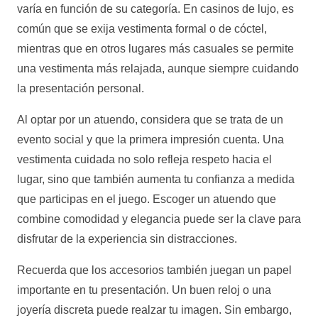
varía en función de su categoría. En casinos de lujo, es
común que se exija vestimenta formal o de cóctel,
mientras que en otros lugares más casuales se permite
una vestimenta más relajada, aunque siempre cuidando
la presentación personal.
Al optar por un atuendo, considera que se trata de un
evento social y que la primera impresión cuenta. Una
vestimenta cuidada no solo refleja respeto hacia el
lugar, sino que también aumenta tu confianza a medida
que participas en el juego. Escoger un atuendo que
combine comodidad y elegancia puede ser la clave para
disfrutar de la experiencia sin distracciones.
Recuerda que los accesorios también juegan un papel
importante en tu presentación. Un buen reloj o una
joyería discreta puede realzar tu imagen. Sin embargo,