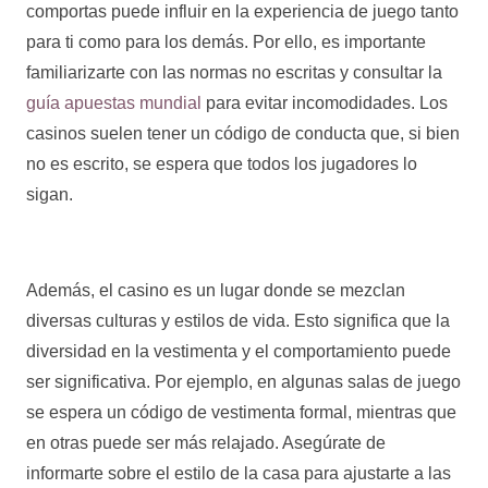
comportas puede influir en la experiencia de juego tanto
para ti como para los demás. Por ello, es importante
familiarizarte con las normas no escritas y consultar la
guía apuestas mundial
para evitar incomodidades. Los
casinos suelen tener un código de conducta que, si bien
no es escrito, se espera que todos los jugadores lo
sigan.
Además, el casino es un lugar donde se mezclan
diversas culturas y estilos de vida. Esto significa que la
diversidad en la vestimenta y el comportamiento puede
ser significativa. Por ejemplo, en algunas salas de juego
se espera un código de vestimenta formal, mientras que
en otras puede ser más relajado. Asegúrate de
informarte sobre el estilo de la casa para ajustarte a las