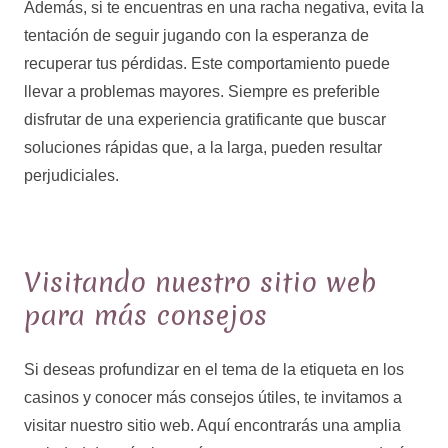
Además, si te encuentras en una racha negativa, evita la
tentación de seguir jugando con la esperanza de
recuperar tus pérdidas. Este comportamiento puede
llevar a problemas mayores. Siempre es preferible
disfrutar de una experiencia gratificante que buscar
soluciones rápidas que, a la larga, pueden resultar
perjudiciales.
Visitando nuestro sitio web
para más consejos
Si deseas profundizar en el tema de la etiqueta en los
casinos y conocer más consejos útiles, te invitamos a
visitar nuestro sitio web. Aquí encontrarás una amplia