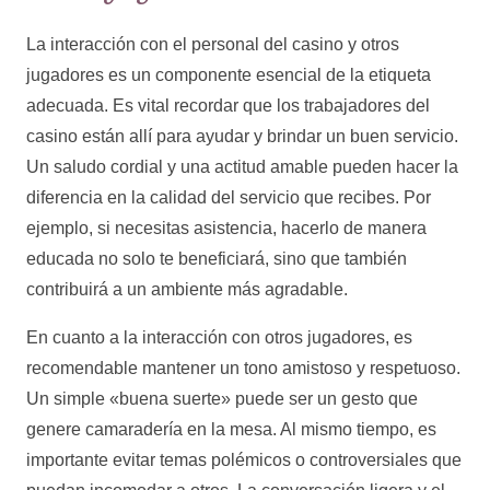
La interacción con el personal del casino y otros
jugadores es un componente esencial de la etiqueta
adecuada. Es vital recordar que los trabajadores del
casino están allí para ayudar y brindar un buen servicio.
Un saludo cordial y una actitud amable pueden hacer la
diferencia en la calidad del servicio que recibes. Por
ejemplo, si necesitas asistencia, hacerlo de manera
educada no solo te beneficiará, sino que también
contribuirá a un ambiente más agradable.
En cuanto a la interacción con otros jugadores, es
recomendable mantener un tono amistoso y respetuoso.
Un simple «buena suerte» puede ser un gesto que
genere camaradería en la mesa. Al mismo tiempo, es
importante evitar temas polémicos o controversiales que