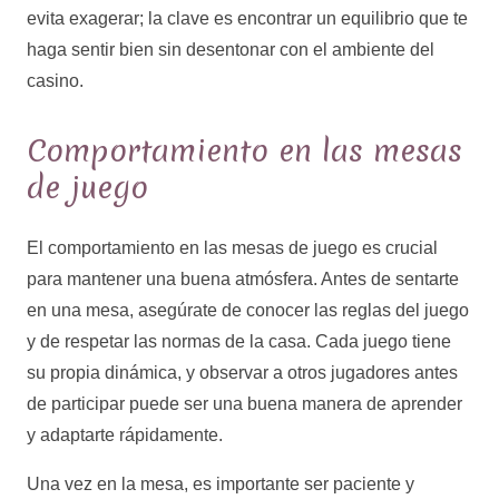
evita exagerar; la clave es encontrar un equilibrio que te
haga sentir bien sin desentonar con el ambiente del
casino.
Comportamiento en las mesas
de juego
El comportamiento en las mesas de juego es crucial
para mantener una buena atmósfera. Antes de sentarte
en una mesa, asegúrate de conocer las reglas del juego
y de respetar las normas de la casa. Cada juego tiene
su propia dinámica, y observar a otros jugadores antes
de participar puede ser una buena manera de aprender
y adaptarte rápidamente.
Una vez en la mesa, es importante ser paciente y