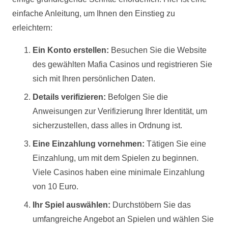
einfache Anleitung, um Ihnen den Einstieg zu
erleichtern:
Ein Konto erstellen:
Besuchen Sie die Website
des gewählten Mafia Casinos und registrieren Sie
sich mit Ihren persönlichen Daten.
Details verifizieren:
Befolgen Sie die
Anweisungen zur Verifizierung Ihrer Identität, um
sicherzustellen, dass alles in Ordnung ist.
Eine Einzahlung vornehmen:
Tätigen Sie eine
Einzahlung, um mit dem Spielen zu beginnen.
Viele Casinos haben eine minimale Einzahlung
von 10 Euro.
Ihr Spiel auswählen:
Durchstöbern Sie das
umfangreiche Angebot an Spielen und wählen Sie