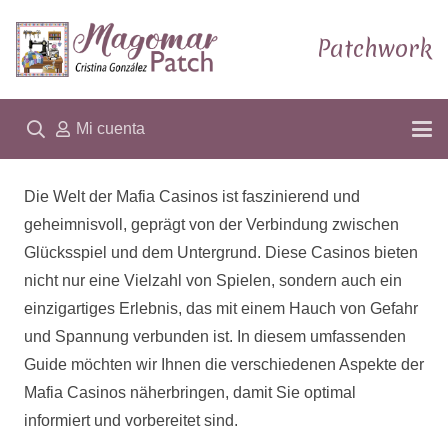
Patchwork
Mi cuenta
Die Welt der Mafia Casinos ist faszinierend und
geheimnisvoll, geprägt von der Verbindung zwischen
Glücksspiel und dem Untergrund. Diese Casinos bieten
nicht nur eine Vielzahl von Spielen, sondern auch ein
einzigartiges Erlebnis, das mit einem Hauch von Gefahr
und Spannung verbunden ist. In diesem umfassenden
Guide möchten wir Ihnen die verschiedenen Aspekte der
Mafia Casinos näherbringen, damit Sie optimal
informiert und vorbereitet sind.