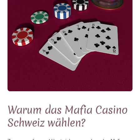
Warum das Mafia Casino
Schweiz wählen?