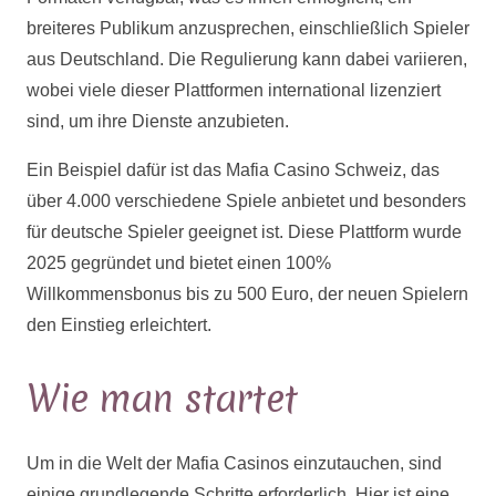
breiteres Publikum anzusprechen, einschließlich Spieler
aus Deutschland. Die Regulierung kann dabei variieren,
wobei viele dieser Plattformen international lizenziert
sind, um ihre Dienste anzubieten.
Ein Beispiel dafür ist das Mafia Casino Schweiz, das
über 4.000 verschiedene Spiele anbietet und besonders
für deutsche Spieler geeignet ist. Diese Plattform wurde
2025 gegründet und bietet einen 100%
Willkommensbonus bis zu 500 Euro, der neuen Spielern
den Einstieg erleichtert.
Wie man startet
Um in die Welt der Mafia Casinos einzutauchen, sind
einige grundlegende Schritte erforderlich. Hier ist eine