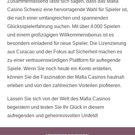
Zusammenfassend lässt sich sagen, dass das Mafia
Casino Schweiz eine hervorragende Wahl für Spieler ist,
die nach einer umfangreichen und spannenden
Glücksspielerfahrung suchen. Mit über 4.000 Spielen
und einem großzügigen Willkommensbonus ist es
besonders einladend für neue Spieler. Die Lizenzierung
aus Curacao und der Fokus auf Sicherheit machen es
zu einer vertrauenswürdigen Plattform für aufregende
Spiele. Wenn Sie noch heute ein Konto erstellen,
können Sie die Faszination der Mafia Casinos hautnah
erleben und von den zahlreichen Vorteilen profitieren.
Lassen Sie sich von der Welt des Mafia Casinos
begeistern und testen Sie Ihr Glück in diesem
aufregenden und geheimnisvollen Umfeld!