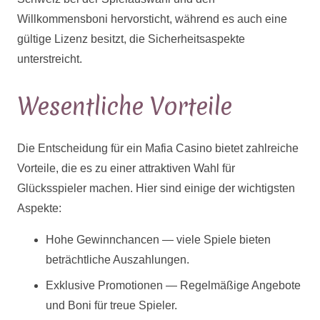
Willkommensboni hervorsticht, während es auch eine
gültige Lizenz besitzt, die Sicherheitsaspekte
unterstreicht.
Wesentliche Vorteile
Die Entscheidung für ein Mafia Casino bietet zahlreiche
Vorteile, die es zu einer attraktiven Wahl für
Glücksspieler machen. Hier sind einige der wichtigsten
Aspekte:
Hohe Gewinnchancen — viele Spiele bieten
beträchtliche Auszahlungen.
Exklusive Promotionen — Regelmäßige Angebote
und Boni für treue Spieler.