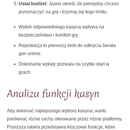
Ustal budżet:
Jasno określ, ile pieniędzy chcesz
przeznaczyć na grę i trzymaj się tego limitu.
Wybór odpowiedniego kasyna wpływa na
bezpieczeństwo i komfort gry.
Rejestracja to pierwszy krok do odkrycia świata
gier online.
Dokonanie wpłaty pozwala na szybki start w
grach.
Analiza funkcji kasyn
Aby dokonać najlepszego wyboru kasyna, warto
porównać różne cechy oferowane przez różne platformy.
Poniższa tabela przedstawia kluczowe funkcje, które