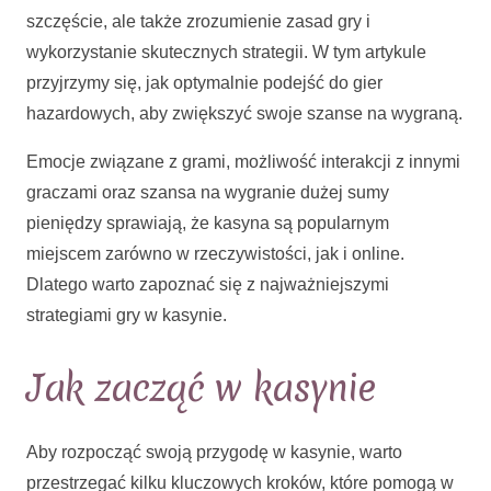
szczęście, ale także zrozumienie zasad gry i
wykorzystanie skutecznych strategii. W tym artykule
przyjrzymy się, jak optymalnie podejść do gier
hazardowych, aby zwiększyć swoje szanse na wygraną.
Emocje związane z grami, możliwość interakcji z innymi
graczami oraz szansa na wygranie dużej sumy
pieniędzy sprawiają, że kasyna są popularnym
miejscem zarówno w rzeczywistości, jak i online.
Dlatego warto zapoznać się z najważniejszymi
strategiami gry w kasynie.
Jak zacząć w kasynie
Aby rozpocząć swoją przygodę w kasynie, warto
przestrzegać kilku kluczowych kroków, które pomogą w