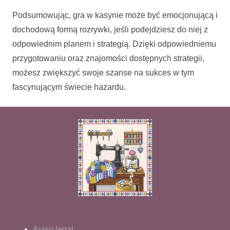
Podsumowując, gra w kasynie może być emocjonującą i
dochodową formą rozrywki, jeśli podejdziesz do niej z
odpowiednim planem i strategią. Dzięki odpowiedniemu
przygotowaniu oraz znajomości dostępnych strategii,
możesz zwiększyć swoje szanse na sukces w tym
fascynującym świecie hazardu.
Aviso legal