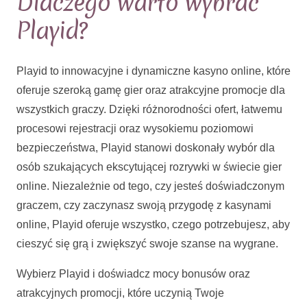
Dlaczego warto wybrać
Playid?
Playid to innowacyjne i dynamiczne kasyno online, które
oferuje szeroką gamę gier oraz atrakcyjne promocje dla
wszystkich graczy. Dzięki różnorodności ofert, łatwemu
procesowi rejestracji oraz wysokiemu poziomowi
bezpieczeństwa, Playid stanowi doskonały wybór dla
osób szukających ekscytującej rozrywki w świecie gier
online. Niezależnie od tego, czy jesteś doświadczonym
graczem, czy zaczynasz swoją przygodę z kasynami
online, Playid oferuje wszystko, czego potrzebujesz, aby
cieszyć się grą i zwiększyć swoje szanse na wygrane.
Wybierz Playid i doświadcz mocy bonusów oraz
atrakcyjnych promocji, które uczynią Twoje