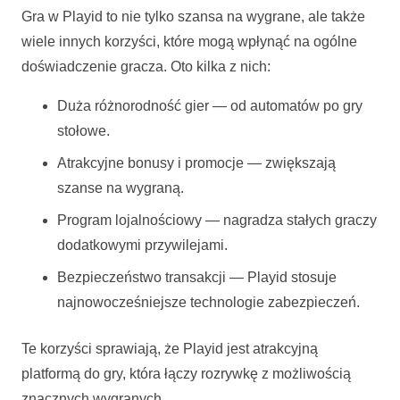
Gra w Playid to nie tylko szansa na wygrane, ale także
wiele innych korzyści, które mogą wpłynąć na ogólne
doświadczenie gracza. Oto kilka z nich:
Duża różnorodność gier — od automatów po gry
stołowe.
Atrakcyjne bonusy i promocje — zwiększają
szanse na wygraną.
Program lojalnościowy — nagradza stałych graczy
dodatkowymi przywilejami.
Bezpieczeństwo transakcji — Playid stosuje
najnowocześniejsze technologie zabezpieczeń.
Te korzyści sprawiają, że Playid jest atrakcyjną
platformą do gry, która łączy rozrywkę z możliwością
znacznych wygranych.