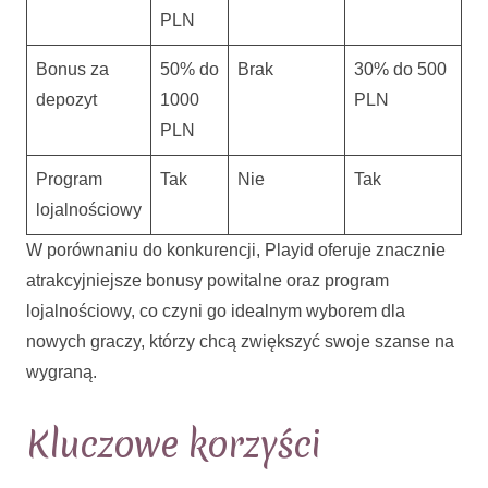
PLN
Bonus za
50% do
Brak
30% do 500
depozyt
1000
PLN
PLN
Program
Tak
Nie
Tak
lojalnościowy
W porównaniu do konkurencji, Playid oferuje znacznie
atrakcyjniejsze bonusy powitalne oraz program
lojalnościowy, co czyni go idealnym wyborem dla
nowych graczy, którzy chcą zwiększyć swoje szanse na
wygraną.
Kluczowe korzyści