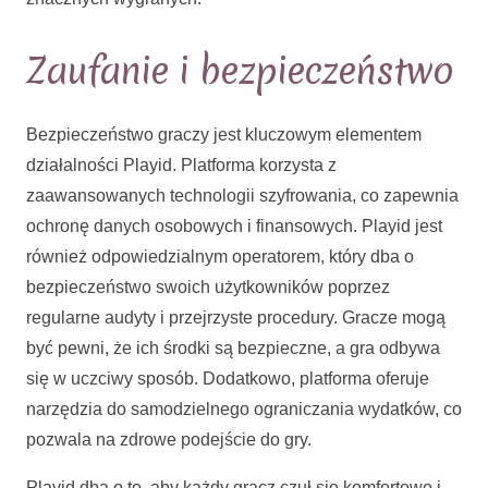
Zaufanie i bezpieczeństwo
Bezpieczeństwo graczy jest kluczowym elementem
działalności Playid. Platforma korzysta z
zaawansowanych technologii szyfrowania, co zapewnia
ochronę danych osobowych i finansowych. Playid jest
również odpowiedzialnym operatorem, który dba o
bezpieczeństwo swoich użytkowników poprzez
regularne audyty i przejrzyste procedury. Gracze mogą
być pewni, że ich środki są bezpieczne, a gra odbywa
się w uczciwy sposób. Dodatkowo, platforma oferuje
narzędzia do samodzielnego ograniczania wydatków, co
pozwala na zdrowe podejście do gry.
Playid dba o to, aby każdy gracz czuł się komfortowo i