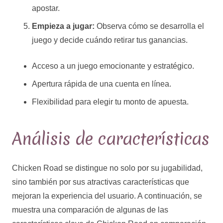
apostar.
Empieza a jugar:
Observa cómo se desarrolla el
juego y decide cuándo retirar tus ganancias.
Acceso a un juego emocionante y estratégico.
Apertura rápida de una cuenta en línea.
Flexibilidad para elegir tu monto de apuesta.
Análisis de características
Chicken Road se distingue no solo por su jugabilidad,
sino también por sus atractivas características que
mejoran la experiencia del usuario. A continuación, se
muestra una comparación de algunas de las