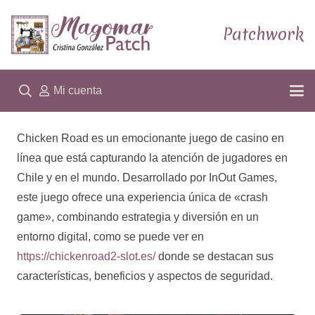
Patchwork
Mi cuenta
Chicken Road es un emocionante juego de casino en
línea que está capturando la atención de jugadores en
Chile y en el mundo. Desarrollado por InOut Games,
este juego ofrece una experiencia única de «crash
game», combinando estrategia y diversión en un
entorno digital, como se puede ver en
https://chickenroad2-slot.es/
donde se destacan sus
características, beneficios y aspectos de seguridad.