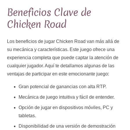
Beneficios Clave de
Chicken Road
Los beneficios de jugar Chicken Road van más allá de
su mecánica y características. Este juego ofrece una
experiencia completa que puede captar la atención de
cualquier jugador. Aquí te detallamos algunas de las
ventajas de participar en este emocionante juego:
Gran potencial de ganancias con alta RTP.
Mecánica de juego intuitiva y fácil de entender.
Opción de jugar en dispositivos móviles, PC y
tabletas.
Disponibilidad de una versión de demostración