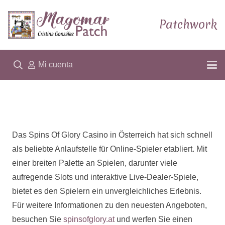
Patchwork
Mi cuenta
Das Spins Of Glory Casino in Österreich hat sich schnell
als beliebte Anlaufstelle für Online-Spieler etabliert. Mit
einer breiten Palette an Spielen, darunter viele
aufregende Slots und interaktive Live-Dealer-Spiele,
bietet es den Spielern ein unvergleichliches Erlebnis.
Für weitere Informationen zu den neuesten Angeboten,
besuchen Sie
spinsofglory.at
und werfen Sie einen