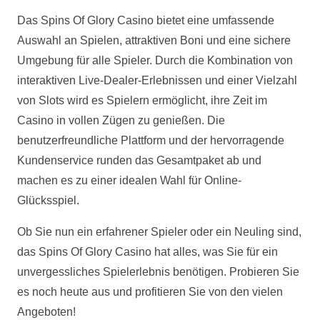
Das Spins Of Glory Casino bietet eine umfassende
Auswahl an Spielen, attraktiven Boni und eine sichere
Umgebung für alle Spieler. Durch die Kombination von
interaktiven Live-Dealer-Erlebnissen und einer Vielzahl
von Slots wird es Spielern ermöglicht, ihre Zeit im
Casino in vollen Zügen zu genießen. Die
benutzerfreundliche Plattform und der hervorragende
Kundenservice runden das Gesamtpaket ab und
machen es zu einer idealen Wahl für Online-
Glücksspiel.
Ob Sie nun ein erfahrener Spieler oder ein Neuling sind,
das Spins Of Glory Casino hat alles, was Sie für ein
unvergessliches Spielerlebnis benötigen. Probieren Sie
es noch heute aus und profitieren Sie von den vielen
Angeboten!