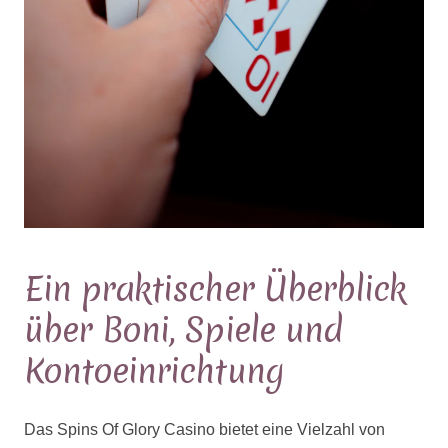
Ein praktischer Überblick
über Boni, Spiele und
Kontoeinrichtung
Das Spins Of Glory Casino bietet eine Vielzahl von