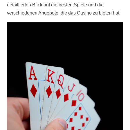
detaillierten Blick auf die besten Spiele und die
verschiedenen Angebote, die das Casino zu bieten hat.