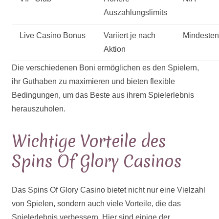
Auszahlungslimits
Live Casino Bonus
Variiert je nach
Mindesten
Aktion
Die verschiedenen Boni ermöglichen es den Spielern,
ihr Guthaben zu maximieren und bieten flexible
Bedingungen, um das Beste aus ihrem Spielerlebnis
herauszuholen.
Wichtige Vorteile des
Spins Of Glory Casinos
Das Spins Of Glory Casino bietet nicht nur eine Vielzahl
von Spielen, sondern auch viele Vorteile, die das
Spielerlebnis verbessern. Hier sind einige der