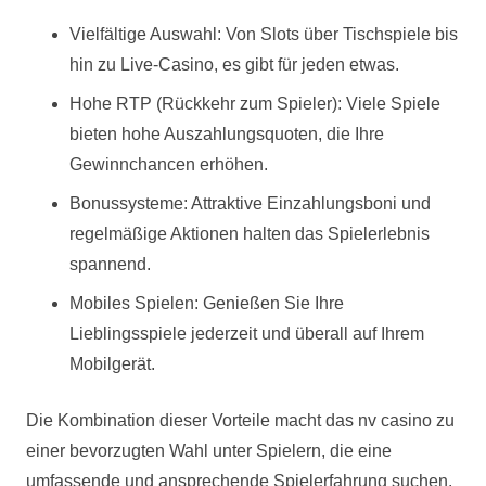
Vielfältige Auswahl: Von Slots über Tischspiele bis
hin zu Live-Casino, es gibt für jeden etwas.
Hohe RTP (Rückkehr zum Spieler): Viele Spiele
bieten hohe Auszahlungsquoten, die Ihre
Gewinnchancen erhöhen.
Bonussysteme: Attraktive Einzahlungsboni und
regelmäßige Aktionen halten das Spielerlebnis
spannend.
Mobiles Spielen: Genießen Sie Ihre
Lieblingsspiele jederzeit und überall auf Ihrem
Mobilgerät.
Die Kombination dieser Vorteile macht das nv casino zu
einer bevorzugten Wahl unter Spielern, die eine
umfassende und ansprechende Spielerfahrung suchen.