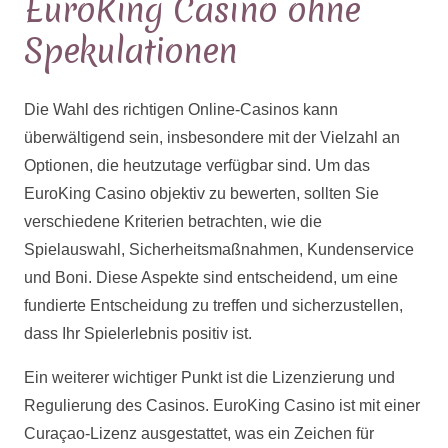
EuroKing Casino ohne
Spekulationen
Die Wahl des richtigen Online-Casinos kann
überwältigend sein, insbesondere mit der Vielzahl an
Optionen, die heutzutage verfügbar sind. Um das
EuroKing Casino objektiv zu bewerten, sollten Sie
verschiedene Kriterien betrachten, wie die
Spielauswahl, Sicherheitsmaßnahmen, Kundenservice
und Boni. Diese Aspekte sind entscheidend, um eine
fundierte Entscheidung zu treffen und sicherzustellen,
dass Ihr Spielerlebnis positiv ist.
Ein weiterer wichtiger Punkt ist die Lizenzierung und
Regulierung des Casinos. EuroKing Casino ist mit einer
Curaçao-Lizenz ausgestattet, was ein Zeichen für