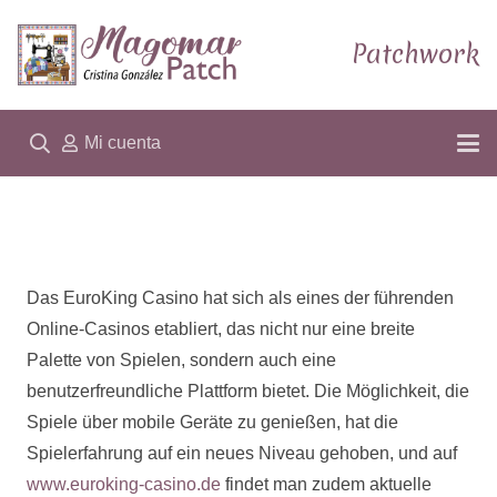
Patchwork
Mi cuenta
Das EuroKing Casino hat sich als eines der führenden
Online-Casinos etabliert, das nicht nur eine breite
Palette von Spielen, sondern auch eine
benutzerfreundliche Plattform bietet. Die Möglichkeit, die
Spiele über mobile Geräte zu genießen, hat die
Spielerfahrung auf ein neues Niveau gehoben, und auf
www.euroking-casino.de
findet man zudem aktuelle