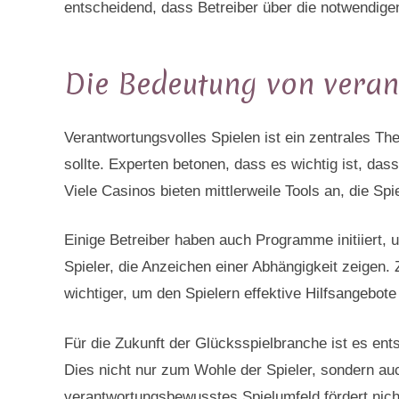
entscheidend, dass Betreiber über die notwendig
Die Bedeutung von veran
Verantwortungsvolles Spielen ist ein zentrales T
sollte. Experten betonen, dass es wichtig ist, dass
Viele Casinos bieten mittlerweile Tools an, die S
Einige Betreiber haben auch Programme initiiert, 
Spieler, die Anzeichen einer Abhängigkeit zeigen.
wichtiger, um den Spielern effektive Hilfsangebote
Für die Zukunft der Glücksspielbranche ist es en
Dies nicht nur zum Wohle der Spieler, sondern a
verantwortungsbewusstes Spielumfeld fördert nicht