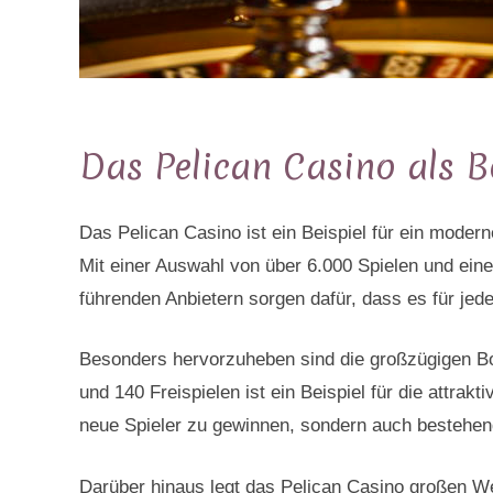
Das Pelican Casino als B
Das Pelican Casino ist ein Beispiel für ein modern
Mit einer Auswahl von über 6.000 Spielen und eine
führenden Anbietern sorgen dafür, dass es für jed
Besonders hervorzuheben sind die großzügigen Bo
und 140 Freispielen ist ein Beispiel für die attrak
neue Spieler zu gewinnen, sondern auch bestehend
Darüber hinaus legt das Pelican Casino großen Wer