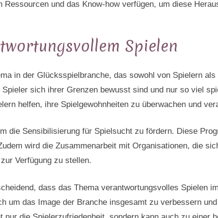
en Ressourcen und das Know-how verfügen, um diese Heraus
twortungsvollem Spielen
hema in der Glücksspielbranche, das sowohl von Spielern a
 Spieler sich ihrer Grenzen bewusst sind und nur so viel spie
pielern helfen, ihre Spielgewohnheiten zu überwachen und v
um die Sensibilisierung für Spielsucht zu fördern. Diese Pr
 Zudem wird die Zusammenarbeit mit Organisationen, die sich
 zur Verfügung zu stellen.
tscheidend, dass das Thema verantwortungsvolles Spielen im 
uch um das Image der Branche insgesamt zu verbessern und 
 nur die Spielerzufriedenheit, sondern kann auch zu einer h