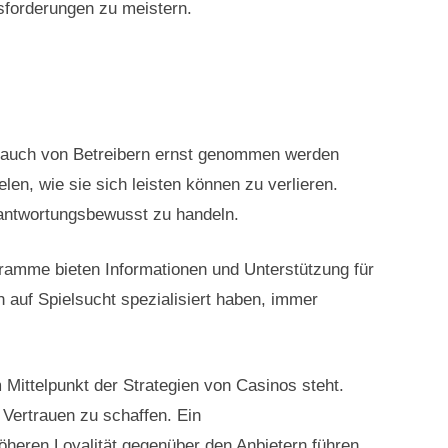
forderungen zu meistern.
ls auch von Betreibern ernst genommen werden
len, wie sie sich leisten können zu verlieren.
erantwortungsbewusst zu handeln.
ogramme bieten Informationen und Unterstützung für
 auf Spielsucht spezialisiert haben, immer
Mittelpunkt der Strategien von Casinos steht.
Vertrauen zu schaffen. Ein
öheren Loyalität gegenüber den Anbietern führen.