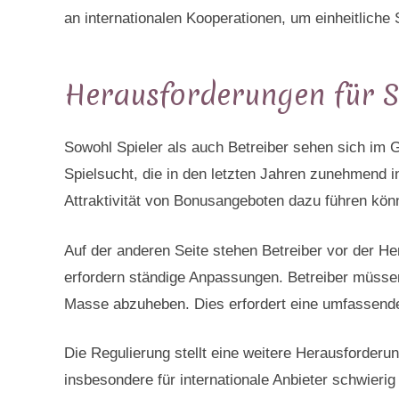
an internationalen Kooperationen, um einheitlich
Herausforderungen für S
Sowohl Spieler als auch Betreiber sehen sich im G
Spielsucht, die in den letzten Jahren zunehmend i
Attraktivität von Bonusangeboten dazu führen könn
Auf der anderen Seite stehen Betreiber vor der He
erfordern ständige Anpassungen. Betreiber müssen 
Masse abzuheben. Dies erfordert eine umfassende
Die Regulierung stellt eine weitere Herausforderun
insbesondere für internationale Anbieter schwierig