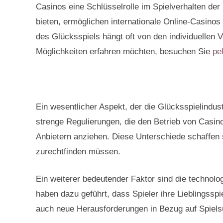
Casinos eine Schlüsselrolle im Spielverhalten de
bieten, ermöglichen internationale Online-Casino
des Glücksspiels hängt oft von den individuellen
Möglichkeiten erfahren möchten, besuchen Sie
pe
Ein wesentlicher Aspekt, der die Glücksspielindus
strenge Regulierungen, die den Betrieb von Casino
Anbietern anziehen. Diese Unterschiede schaffen s
zurechtfinden müssen.
Ein weiterer bedeutender Faktor sind die technol
haben dazu geführt, dass Spieler ihre Lieblingsspi
auch neue Herausforderungen in Bezug auf Spiels