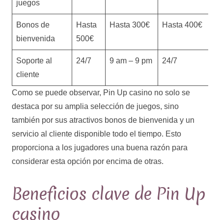
juegos
Bonos de
Hasta
Hasta 300€
Hasta 400€
bienvenida
500€
Soporte al
24/7
9 am – 9 pm
24/7
cliente
Como se puede observar, Pin Up casino no solo se
destaca por su amplia selección de juegos, sino
también por sus atractivos bonos de bienvenida y un
servicio al cliente disponible todo el tiempo. Esto
proporciona a los jugadores una buena razón para
considerar esta opción por encima de otras.
Beneficios clave de Pin Up
casino