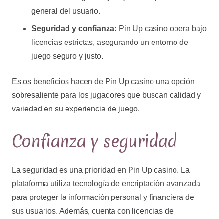
general del usuario.
Seguridad y confianza:
Pin Up casino opera bajo
licencias estrictas, asegurando un entorno de
juego seguro y justo.
Estos beneficios hacen de Pin Up casino una opción
sobresaliente para los jugadores que buscan calidad y
variedad en su experiencia de juego.
Confianza y seguridad
La seguridad es una prioridad en Pin Up casino. La
plataforma utiliza tecnología de encriptación avanzada
para proteger la información personal y financiera de
sus usuarios. Además, cuenta con licencias de