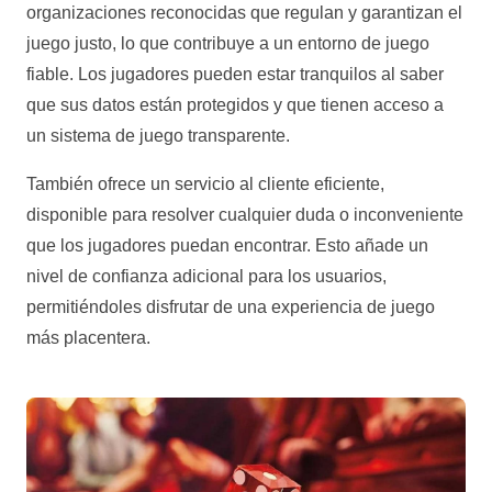
organizaciones reconocidas que regulan y garantizan el
juego justo, lo que contribuye a un entorno de juego
fiable. Los jugadores pueden estar tranquilos al saber
que sus datos están protegidos y que tienen acceso a
un sistema de juego transparente.
También ofrece un servicio al cliente eficiente,
disponible para resolver cualquier duda o inconveniente
que los jugadores puedan encontrar. Esto añade un
nivel de confianza adicional para los usuarios,
permitiéndoles disfrutar de una experiencia de juego
más placentera.