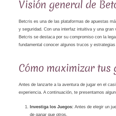
Visión general de Bet
Betcris es una de las plataformas de apuestas má
y seguridad. Con una interfaz intuitiva y una gra
Betcris se destaca por su compromiso con la legal
fundamental conocer algunos trucos y estrategias
Cómo maximizar tus g
Antes de lanzarte a la aventura de jugar en el ca
experiencia. A continuación, te presentamos algun
Investiga los Juegos:
Antes de elegir un ju
de ganar que otros.