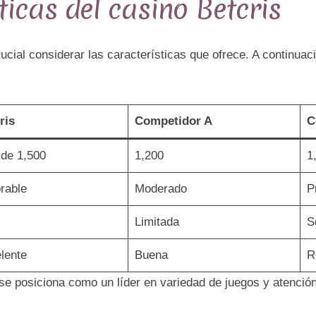
ticas del casino Betcris
rucial considerar las características que ofrece. A continu
ris
Competidor A
C
de 1,500
1,200
1
rable
Moderado
P
Limitada
S
lente
Buena
R
e posiciona como un líder en variedad de juegos y atención 