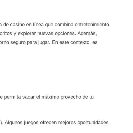
a de casino en línea que combina entretenimiento
avoritos y explorar nuevas opciones. Además,
orno seguro para jugar. En este contexto, es
 te permita sacar el máximo provecho de tu
TP). Algunos juegos ofrecen mejores oportunidades