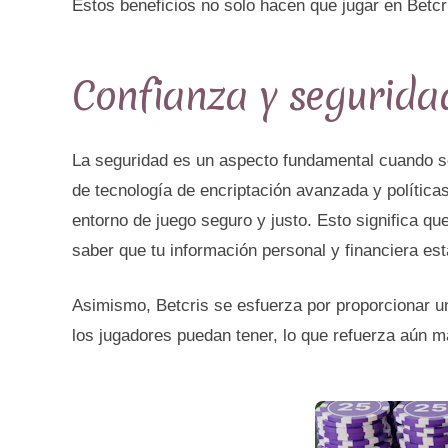
Estos beneficios no solo hacen que jugar en Betcr
Confianza y seguridad
La seguridad es un aspecto fundamental cuando se
de tecnología de encriptación avanzada y políticas
entorno de juego seguro y justo. Esto significa qu
saber que tu información personal y financiera est
Asimismo, Betcris se esfuerza por proporcionar un 
los jugadores puedan tener, lo que refuerza aún m