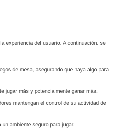
la experiencia del usuario. A continuación, se
uegos de mesa, asegurando que haya algo para
te jugar más y potencialmente ganar más.
ores mantengan el control de su actividad de
 un ambiente seguro para jugar.