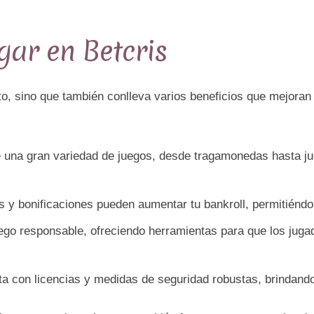
gar en Betcris
to, sino que también conlleva varios beneficios que mejoran 
e una gran variedad de juegos, desde tragamonedas hasta j
y bonificaciones pueden aumentar tu bankroll, permitiéndo
go responsable, ofreciendo herramientas para que los jugad
a con licencias y medidas de seguridad robustas, brindando