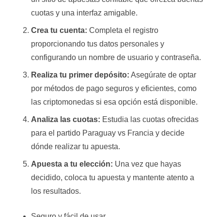
cuotas y una interfaz amigable.
Crea tu cuenta:
Completa el registro
proporcionando tus datos personales y
configurando un nombre de usuario y contraseña.
Realiza tu primer depósito:
Asegúrate de optar
por métodos de pago seguros y eficientes, como
las criptomonedas si esa opción está disponible.
Analiza las cuotas:
Estudia las cuotas ofrecidas
para el partido Paraguay vs Francia y decide
dónde realizar tu apuesta.
Apuesta a tu elección:
Una vez que hayas
decidido, coloca tu apuesta y mantente atento a
los resultados.
Seguro y fácil de usar