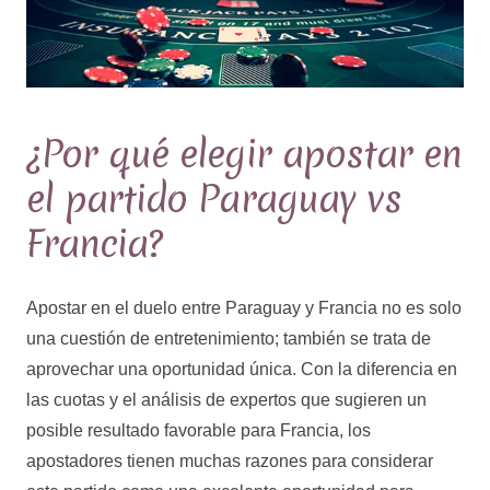
¿Por qué elegir apostar en
el partido Paraguay vs
Francia?
Apostar en el duelo entre Paraguay y Francia no es solo
una cuestión de entretenimiento; también se trata de
aprovechar una oportunidad única. Con la diferencia en
las cuotas y el análisis de expertos que sugieren un
posible resultado favorable para Francia, los
apostadores tienen muchas razones para considerar