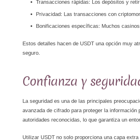
Transacciones rápidas: Los depósitos y retir
Privacidad: Las transacciones con criptom
Bonificaciones específicas: Muchos casinos
Estos detalles hacen de USDT una opción muy atra
seguro.
Confianza y segurida
La seguridad es una de las principales preocupac
avanzada de cifrado para proteger la información
autoridades reconocidas, lo que garantiza un ento
Utilizar USDT no solo proporciona una capa extra 