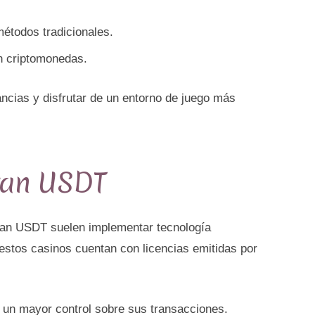
étodos tradicionales.
n criptomonedas.
cias y disfrutar de un entorno de juego más
ptan USDT
ptan USDT suelen implementar tecnología
estos casinos cuentan con licencias emitidas por
r un mayor control sobre sus transacciones.