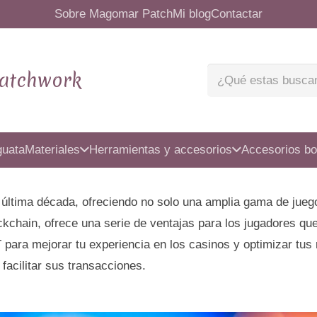
Sobre Magomar Patch
Mi blog
Contactar
atchwork
guata
Materiales
Herramientas y accesorios
Accesorios bo
última década, ofreciendo no solo una amplia gama de jueg
kchain, ofrece una serie de ventajas para los jugadores q
 para mejorar tu experiencia en los casinos y optimizar tu
facilitar sus transacciones.