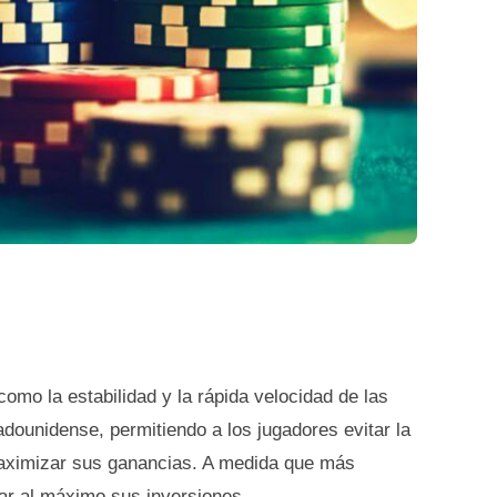
mo la estabilidad y la rápida velocidad de las
dounidense, permitiendo a los jugadores evitar la
 maximizar sus ganancias. A medida que más
ar al máximo sus inversiones.