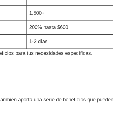
1,500+
200% hasta $600
1-2 días
eficios para tus necesidades específicas.
 también aporta una serie de beneficios que pueden