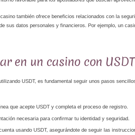
asino también ofrece beneficios relacionados con la segurid
 de sus datos personales y financieros. Por ejemplo, un ca
ar en un casino con USDT
tilizando USDT, es fundamental seguir unos pasos sencillos 
línea que acepte USDT y completa el proceso de registro.
ación necesaria para confirmar tu identidad y seguridad.
cuenta usando USDT, asegurándote de seguir las instruccio