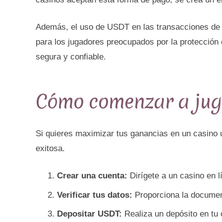
Además, el uso de USDT en las transacciones de c
para los jugadores preocupados por la protección
segura y confiable.
Cómo comenzar a jug
Si quieres maximizar tus ganancias en un casino u
exitosa.
Crear una cuenta:
Dirígete a un casino en 
Verificar tus datos:
Proporciona la document
Depositar USDT:
Realiza un depósito en tu 