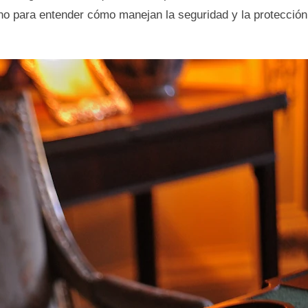
ino para entender cómo manejan la seguridad y la protección