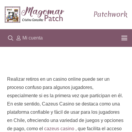
Patchwork
Mi cuenta
Realizar retiros en un casino online puede ser un
proceso confuso para algunos jugadores,
especialmente si es la primera vez que participan en él.
En este sentido, Cazeus Casino se destaca como una
plataforma confiable y fácil de usar para los jugadores
en Chile, ofreciendo una variedad de juegos y opciones
de pago, como el
cazeus casino
, que facilita el acceso