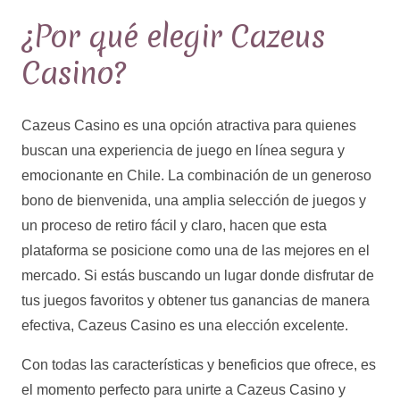
¿Por qué elegir Cazeus
Casino?
Cazeus Casino es una opción atractiva para quienes
buscan una experiencia de juego en línea segura y
emocionante en Chile. La combinación de un generoso
bono de bienvenida, una amplia selección de juegos y
un proceso de retiro fácil y claro, hacen que esta
plataforma se posicione como una de las mejores en el
mercado. Si estás buscando un lugar donde disfrutar de
tus juegos favoritos y obtener tus ganancias de manera
efectiva, Cazeus Casino es una elección excelente.
Con todas las características y beneficios que ofrece, es
el momento perfecto para unirte a Cazeus Casino y