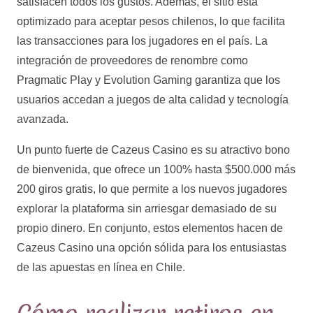
satisfacen todos los gustos. Además, el sitio está
optimizado para aceptar pesos chilenos, lo que facilita
las transacciones para los jugadores en el país. La
integración de proveedores de renombre como
Pragmatic Play y Evolution Gaming garantiza que los
usuarios accedan a juegos de alta calidad y tecnología
avanzada.
Un punto fuerte de Cazeus Casino es su atractivo bono
de bienvenida, que ofrece un 100% hasta $500.000 más
200 giros gratis, lo que permite a los nuevos jugadores
explorar la plataforma sin arriesgar demasiado de su
propio dinero. En conjunto, estos elementos hacen de
Cazeus Casino una opción sólida para los entusiastas
de las apuestas en línea en Chile.