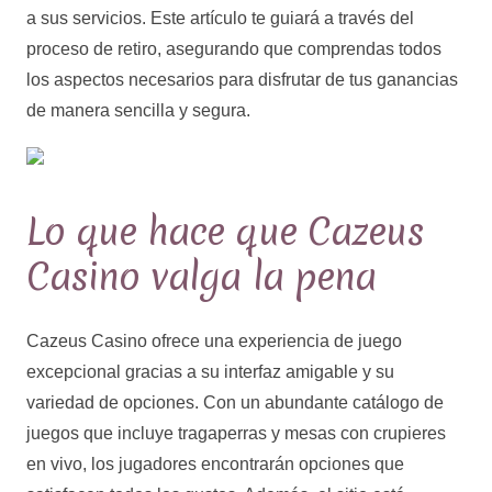
a sus servicios. Este artículo te guiará a través del
proceso de retiro, asegurando que comprendas todos
los aspectos necesarios para disfrutar de tus ganancias
de manera sencilla y segura.
Lo que hace que Cazeus
Casino valga la pena
Cazeus Casino ofrece una experiencia de juego
excepcional gracias a su interfaz amigable y su
variedad de opciones. Con un abundante catálogo de
juegos que incluye tragaperras y mesas con crupieres
en vivo, los jugadores encontrarán opciones que