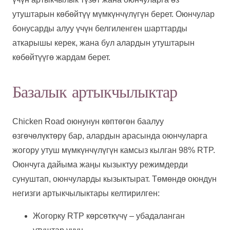
утуштарын көбөйтүү мүмкүнчүлүгүн берет. Оюнчулар
бонусарды алуу үчүн белгиленген шарттарды
аткарышы керек, жана бул алардын утуштарын
көбөйтүүгө жардам берет.
Базалык артыкчылыктар
Chicken Road оюнунун көптөгөн баалуу
өзгөчөлүктөрү бар, алардын арасында оюнчуларга
жогору утуш мүмкүнчүлүгүн камсыз кылган 98% RTP.
Оюнчуга дайыма жаңы кызыктуу режимдерди
сунуштап, оюнчуларды кызыктырат. Төмөндө оюндун
негизги артыкчылыктары келтирилген:
Жогорку RTP көрсөткүчү – убадаланган