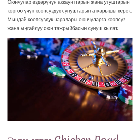
Оюнчулар өздөрүнүн аккаунттарын жана утуштарын
коргоо үчүн коопсуздук сунуштарын аткарышы керек.
Мындай коопсуздук чаралары оюнчуларга коопсуз
жана ыңгайлуу оюн тажрыйбасын сунуш кылат.