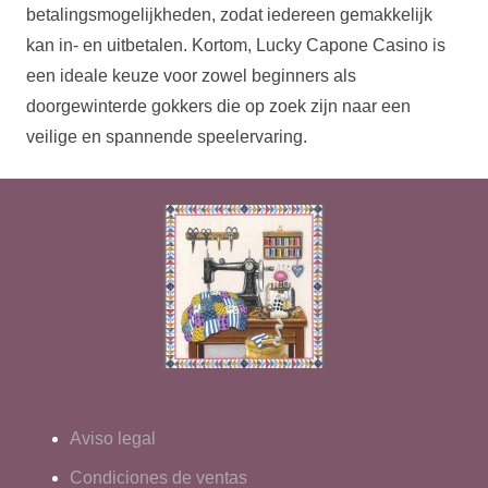
betalingsmogelijkheden, zodat iedereen gemakkelijk
kan in- en uitbetalen. Kortom, Lucky Capone Casino is
een ideale keuze voor zowel beginners als
doorgewinterde gokkers die op zoek zijn naar een
veilige en spannende speelervaring.
Aviso legal
Condiciones de ventas