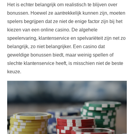
Het is echter belangrijk om realistisch te blijven over
bonussen. Hoewel ze aantrekkelijk kunnen zijn, moeten
spelers begrijpen dat ze niet de enige factor zijn bij het
kiezen van een online casino. De algehele
speelervaring, klantenservice en spelvariëteit zijn net zo
belangrijk, zo niet belangrijker. Een casino dat
geweldige bonussen biedt, maar weinig spellen of
slechte klantenservice heeft, is misschien niet de beste
keuze.