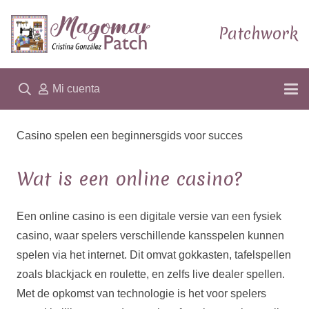
Patchwork
Mi cuenta
Casino spelen een beginnersgids voor succes
Wat is een online casino?
Een online casino is een digitale versie van een fysiek
casino, waar spelers verschillende kansspelen kunnen
spelen via het internet. Dit omvat gokkasten, tafelspellen
zoals blackjack en roulette, en zelfs live dealer spellen.
Met de opkomst van technologie is het voor spelers