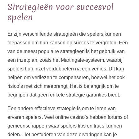
Strategieën voor succesvol
spelen
Er zijn verschillende strategieën die spelers kunnen
toepassen om hun kansen op succes te vergroten. Eén
van de meest populaire strategieën is het gebruik van
een inzetplan, zoals het Martingale-systeem, waarbij
spelers hun inzet verdubbelen na een verlies. Dit kan
helpen om verliezen te compenseren, hoewel het ook
risico’s met zich meebrengt. Het is belangrijk om te
begrijpen dat geen enkele strategie garanties biedt.
Een andere effectieve strategie is om te leren van
ervaren spelers. Veel online casino’s hebben forums of
gemeenschappen waar spelers tips en trucs kunnen
delen. Het bestuderen van deze ervaringen kan je