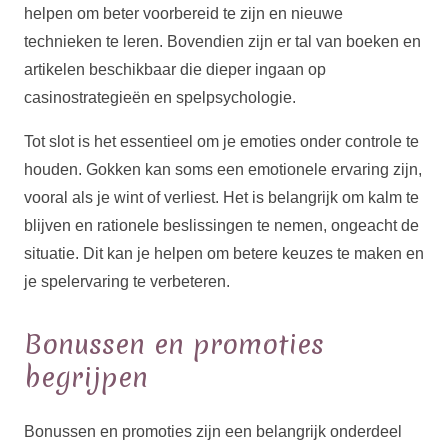
helpen om beter voorbereid te zijn en nieuwe
technieken te leren. Bovendien zijn er tal van boeken en
artikelen beschikbaar die dieper ingaan op
casinostrategieën en spelpsychologie.
Tot slot is het essentieel om je emoties onder controle te
houden. Gokken kan soms een emotionele ervaring zijn,
vooral als je wint of verliest. Het is belangrijk om kalm te
blijven en rationele beslissingen te nemen, ongeacht de
situatie. Dit kan je helpen om betere keuzes te maken en
je spelervaring te verbeteren.
Bonussen en promoties
begrijpen
Bonussen en promoties zijn een belangrijk onderdeel