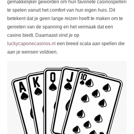
gemakkelijker geworden om hun favoriete casinospellen
te spelen vanuit het comfort van hun eigen huis. Dit
betekent dat je geen lange reizen hoeft te maken om te
genieten van de spanning en het vermaak dat een
casino biedt. Daarnaast vind je op
luckycaponecasinos.nl
een breed scala aan spellen die
aan je wensen voldoen.