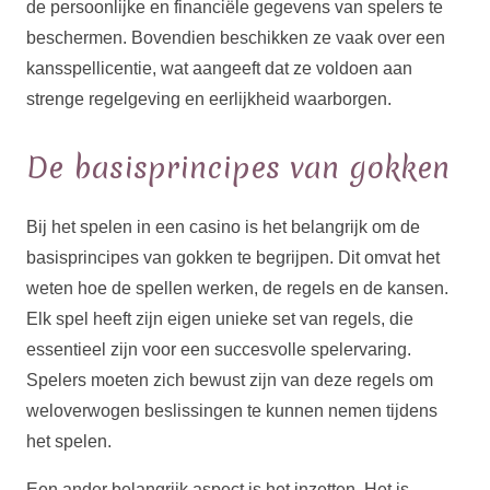
de persoonlijke en financiële gegevens van spelers te
beschermen. Bovendien beschikken ze vaak over een
kansspellicentie, wat aangeeft dat ze voldoen aan
strenge regelgeving en eerlijkheid waarborgen.
De basisprincipes van gokken
Bij het spelen in een casino is het belangrijk om de
basisprincipes van gokken te begrijpen. Dit omvat het
weten hoe de spellen werken, de regels en de kansen.
Elk spel heeft zijn eigen unieke set van regels, die
essentieel zijn voor een succesvolle spelervaring.
Spelers moeten zich bewust zijn van deze regels om
weloverwogen beslissingen te kunnen nemen tijdens
het spelen.
Een ander belangrijk aspect is het inzetten. Het is