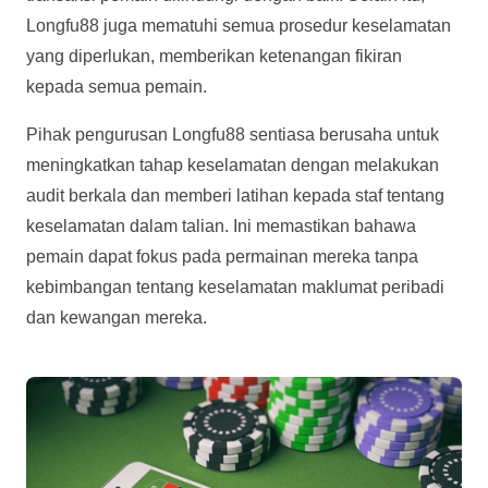
Longfu88 juga mematuhi semua prosedur keselamatan
yang diperlukan, memberikan ketenangan fikiran
kepada semua pemain.
Pihak pengurusan Longfu88 sentiasa berusaha untuk
meningkatkan tahap keselamatan dengan melakukan
audit berkala dan memberi latihan kepada staf tentang
keselamatan dalam talian. Ini memastikan bahawa
pemain dapat fokus pada permainan mereka tanpa
kebimbangan tentang keselamatan maklumat peribadi
dan kewangan mereka.