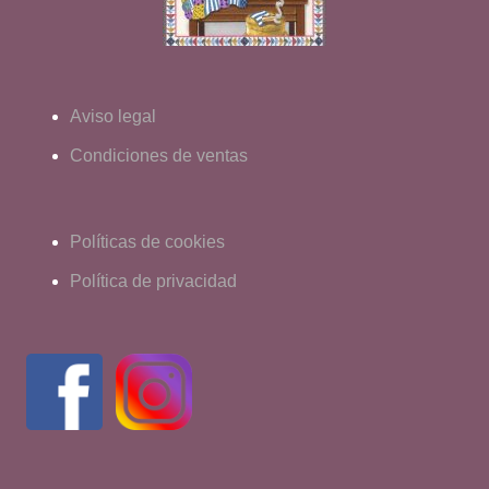
Aviso legal
Condiciones de ventas
Políticas de cookies
Política de privacidad