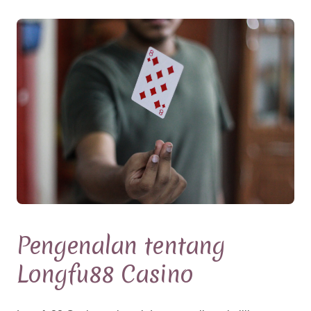
Pengenalan tentang
Longfu88 Casino