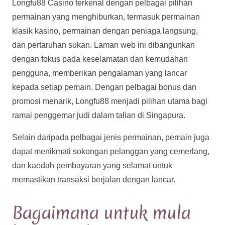
Longfu88 Casino terkenal dengan pelbagai pilihan
permainan yang menghiburkan, termasuk permainan
klasik kasino, permainan dengan peniaga langsung,
dan pertaruhan sukan. Laman web ini dibangunkan
dengan fokus pada keselamatan dan kemudahan
pengguna, memberikan pengalaman yang lancar
kepada setiap pemain. Dengan pelbagai bonus dan
promosi menarik, Longfu88 menjadi pilihan utama bagi
ramai penggemar judi dalam talian di Singapura.
Selain daripada pelbagai jenis permainan, pemain juga
dapat menikmati sokongan pelanggan yang cemerlang,
dan kaedah pembayaran yang selamat untuk
memastikan transaksi berjalan dengan lancar.
Bagaimana untuk mula