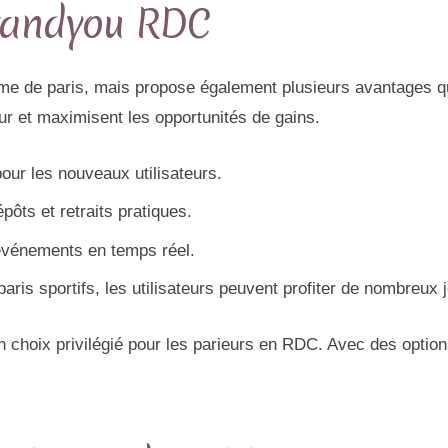
etandyou RDC
rme de paris, mais propose également plusieurs avantages q
eur et maximisent les opportunités de gains.
pour les nouveaux utilisateurs.
ôts et retraits pratiques.
 événements en temps réel.
ris sportifs, les utilisateurs peuvent profiter de nombreux 
 choix privilégié pour les parieurs en RDC. Avec des options