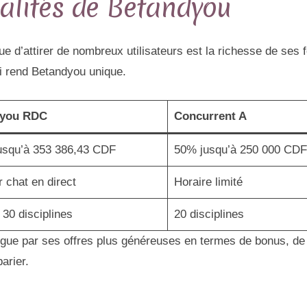
alités de Betandyou
e d’attirer de nombreux utilisateurs est la richesse de ses
i rend Betandyou unique.
dyou RDC
Concurrent A
usqu’à 353 386,43 CDF
50% jusqu’à 250 000 CDF
r chat en direct
Horaire limité
 30 disciplines
20 disciplines
gue par ses offres plus généreuses en termes de bonus, de s
arier.