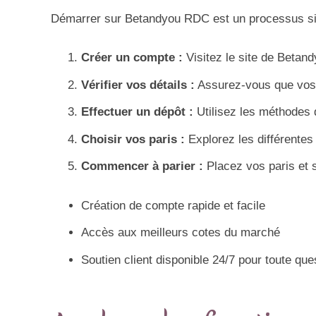
Démarrer sur Betandyou RDC est un processus simp
Créer un compte :
Visitez le site de Betand
Vérifier vos détails :
Assurez-vous que vos i
Effectuer un dépôt :
Utilisez les méthodes
Choisir vos paris :
Explorez les différentes
Commencer à parier :
Placez vos paris et 
Création de compte rapide et facile
Accès aux meilleurs cotes du marché
Soutien client disponible 24/7 pour toute que