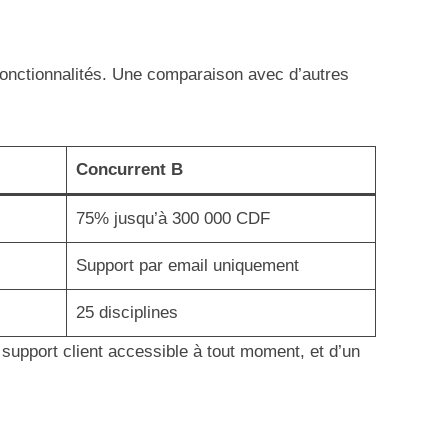
 fonctionnalités. Une comparaison avec d’autres
Concurrent B
75% jusqu’à 300 000 CDF
Support par email uniquement
25 disciplines
upport client accessible à tout moment, et d’un