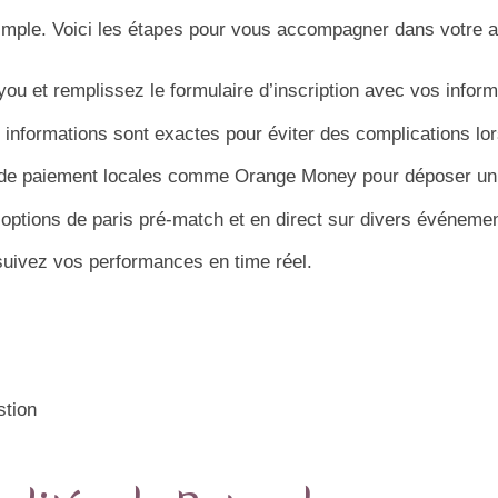
le. Voici les étapes pour vous accompagner dans votre ave
you et remplissez le formulaire d’inscription avec vos infor
nformations sont exactes pour éviter des complications lors
 de paiement locales comme Orange Money pour déposer u
 options de paris pré-match et en direct sur divers événemen
suivez vos performances en time réel.
stion