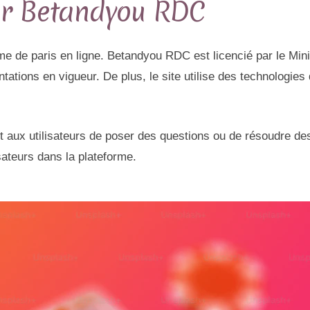
 sur Betandyou RDC
me de paris en ligne. Betandyou RDC est licencié par le Mini
tations en vigueur. De plus, le site utilise des technologi
met aux utilisateurs de poser des questions ou de résoudre 
isateurs dans la plateforme.