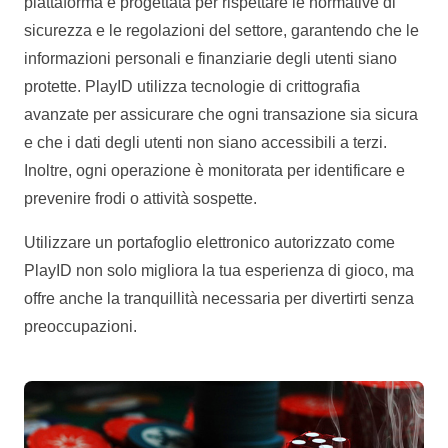
piattaforma è progettata per rispettare le normative di
sicurezza e le regolazioni del settore, garantendo che le
informazioni personali e finanziarie degli utenti siano
protette. PlayID utilizza tecnologie di crittografia
avanzate per assicurare che ogni transazione sia sicura
e che i dati degli utenti non siano accessibili a terzi.
Inoltre, ogni operazione è monitorata per identificare e
prevenire frodi o attività sospette.
Utilizzare un portafoglio elettronico autorizzato come
PlayID non solo migliora la tua esperienza di gioco, ma
offre anche la tranquillità necessaria per divertirti senza
preoccupazioni.