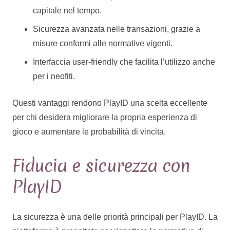
capitale nel tempo.
Sicurezza avanzata nelle transazioni, grazie a
misure conformi alle normative vigenti.
Interfaccia user-friendly che facilita l’utilizzo anche
per i neofiti.
Questi vantaggi rendono PlayID una scelta eccellente
per chi desidera migliorare la propria esperienza di
gioco e aumentare le probabilità di vincita.
Fiducia e sicurezza con
PlayID
La sicurezza è una delle priorità principali per PlayID. La