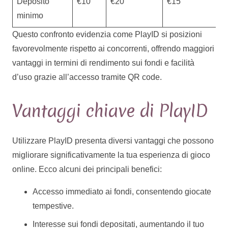
Deposito
€10
€20
€15
minimo
Questo confronto evidenzia come PlayID si posizioni
favorevolmente rispetto ai concorrenti, offrendo maggiori
vantaggi in termini di rendimento sui fondi e facilità
d’uso grazie all’accesso tramite QR code.
Vantaggi chiave di PlayID
Utilizzare PlayID presenta diversi vantaggi che possono
migliorare significativamente la tua esperienza di gioco
online. Ecco alcuni dei principali benefici:
Accesso immediato ai fondi, consentendo giocate
tempestive.
Interesse sui fondi depositati, aumentando il tuo