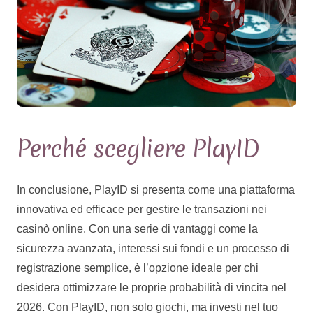
Perché scegliere PlayID
In conclusione, PlayID si presenta come una piattaforma
innovativa ed efficace per gestire le transazioni nei
casinò online. Con una serie di vantaggi come la
sicurezza avanzata, interessi sui fondi e un processo di
registrazione semplice, è l’opzione ideale per chi
desidera ottimizzare le proprie probabilità di vincita nel
2026. Con PlayID, non solo giochi, ma investi nel tuo