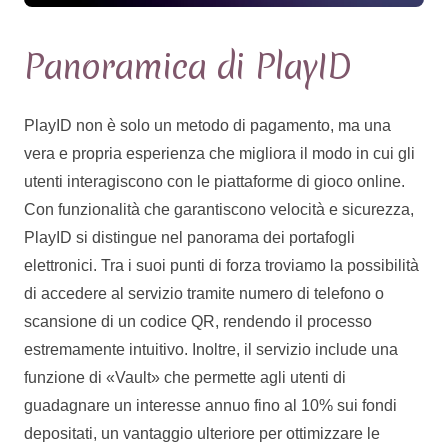
Panoramica di PlayID
PlayID non è solo un metodo di pagamento, ma una
vera e propria esperienza che migliora il modo in cui gli
utenti interagiscono con le piattaforme di gioco online.
Con funzionalità che garantiscono velocità e sicurezza,
PlayID si distingue nel panorama dei portafogli
elettronici. Tra i suoi punti di forza troviamo la possibilità
di accedere al servizio tramite numero di telefono o
scansione di un codice QR, rendendo il processo
estremamente intuitivo. Inoltre, il servizio include una
funzione di «Vault» che permette agli utenti di
guadagnare un interesse annuo fino al 10% sui fondi
depositati, un vantaggio ulteriore per ottimizzare le